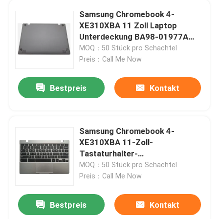
Samsung Chromebook 4-
XE310XBA 11 Zoll Laptop
Über uns
Unterdeckung BA98-01977A
BA61-03990A
MOQ：50 Stück pro Schachtel
Fabrik-Ausflug
Preis：Call Me Now
Bestpreis
Kontakt
Qualitätskontrolle
Treten Sie mit uns in Verbindung
Samsung Chromebook 4-
XE310XBA 11-Zoll-
Fordern Sie ein Zitat
Tastaturhalter-
Tastaturmontage Silber BA98-
MOQ：50 Stück pro Schachtel
01976A BA61-03989A
Preis：Call Me Now
Lenovo-LCD-Bildschirm-Ersatz
Bestpreis
Kontakt
Dell-LCD-Bildschirm-Ersatz