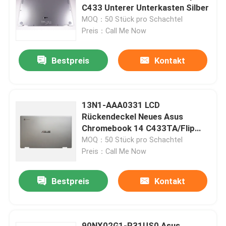
C433 Unterer Unterkasten Silber
MOQ：50 Stück pro Schachtel
Preis：Call Me Now
Bestpreis
Kontakt
13N1-AAA0331 LCD
Rückendeckel Neues Asus
Chromebook 14 C433TA/Flip
C433 Silber
MOQ：50 Stück pro Schachtel
Preis：Call Me Now
Bestpreis
Kontakt
90NX02G1-R31US0 Asus