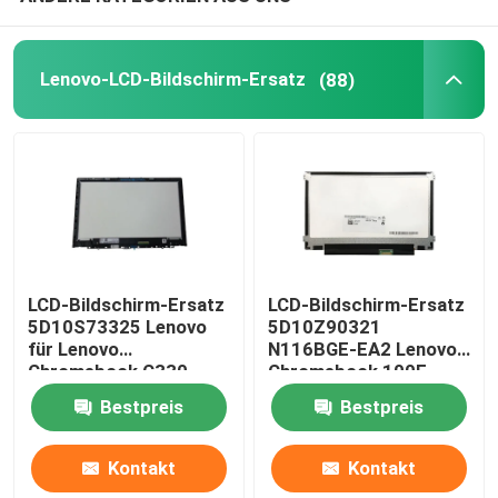
AIO-LCD-Bildschirm
Lenovo-LCD-Bildschirm-Ersatz
(88)
Chip der integrierten Schaltung
Laptop Palmrest-Abdeckung
Laptop Wechselstrom-Adapter
LCD-Bildschirm-Ersatz
LCD-Bildschirm-Ersatz
5D10S73325 Lenovo
5D10Z90321
Laptop-Tastatur-Ersatz
für Lenovo
N116BGE-EA2 Lenovo
Chromebook C330
Chromebook 100E
B116XAB01
Gen3 AMD
Laptop-Batterie-Ersatz
Bestpreis
Bestpreis
Kontakt
Kontakt
Laptop-Ersatzteile