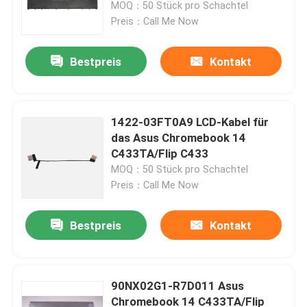
Laptop
MOQ：50 Stück pro Schachtel
Preis：Call Me Now
Bestpreis
Kontakt
1422-03FT0A9 LCD-Kabel für
das Asus Chromebook 14
C433TA/Flip C433
MOQ：50 Stück pro Schachtel
Preis：Call Me Now
Bestpreis
Kontakt
90NX02G1-R7D011 Asus
Chromebook 14 C433TA/Flip