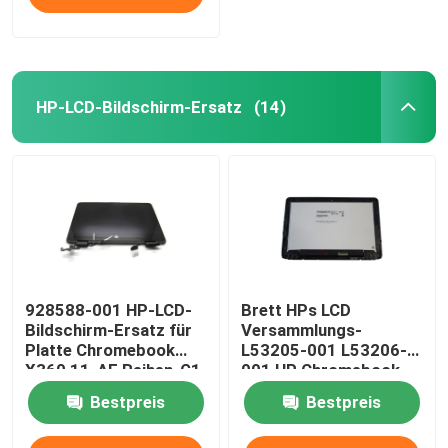
HP-LCD-Bildschirm-Ersatz
(14)
928588-001 HP-LCD-
Brett HPs LCD
Bildschirm-Ersatz für
Versammlungs-
Platte Chromebook
L53205-001 L53206-
X360 11-AE Reihen-G1
001 HP Chromebook
EE 11,6“ LCD
X360 11 G2 EE
Bestpreis
Bestpreis
NV116WHM-T10 LCD
W/Frame