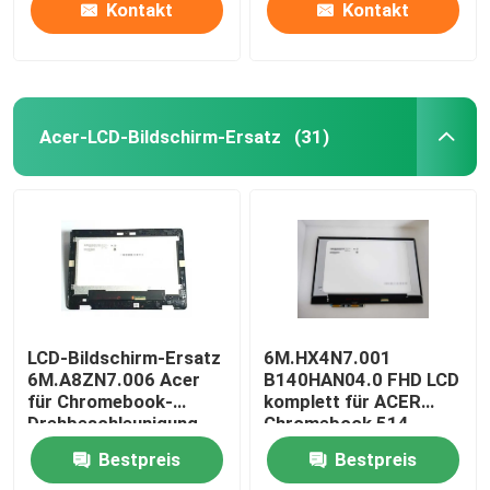
Kontakt
Kontakt
Acer-LCD-Bildschirm-Ersatz
(31)
LCD-Bildschirm-Ersatz
6M.HX4N7.001
6M.A8ZN7.006 Acer
B140HAN04.0 FHD LCD
für Chromebook-
komplett für ACER
Drehbeschleunigung
Chromebook 514
511 R753T 11,6 Zoll
CP514-1H-R4HQ-US
Bestpreis
Bestpreis