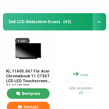
Dell-LCD-Bildschirm-Ersatz
(43)
KL.11605.067 Für Acer
view
Chromebook 11 C736T
LCD LED Touchscreen
11,6" HD IPS
Alle ansehen
B116XAK01.0
all
Bestpreis
B116XAK01.2
Kontakt