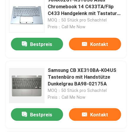
Chromebook 14 C433TA/Flip
C433 Handgelenk mit Tastatur
Oberhülle Silber
MOQ：50 Stück pro Schachtel
Preis：Call Me Now
Bestpreis
Kontakt
Samsung CB XE310BA-K04US
Tastenbüro mit Handstütze
Dunkelgrau BA98-02175A
MOQ：50 Stück pro Schachtel
Haus
Preis：Call Me Now
Produkte
Bestpreis
Kontakt
Videos