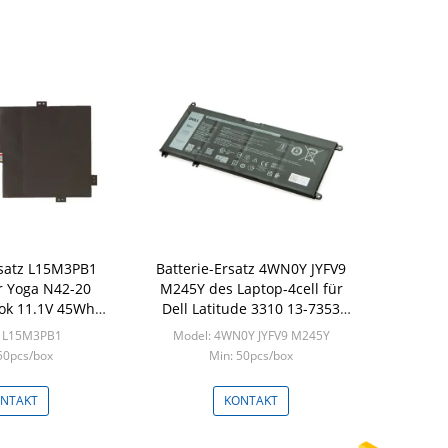
rsatz L15M3PB1
Batterie-Ersatz 4WN0Y JYFV9
r Yoga N42-20
M245Y des Laptop-4cell für
k 11.1V 45Wh
Dell Latitude 3310 13-7353
30 N22 N23
7577 7778 7779
: L15M3PB1
Model: 4WN0Y JYFV9 M245Y
50pcs/box
Min: 50pcs/box
NTAKT
KONTAKT