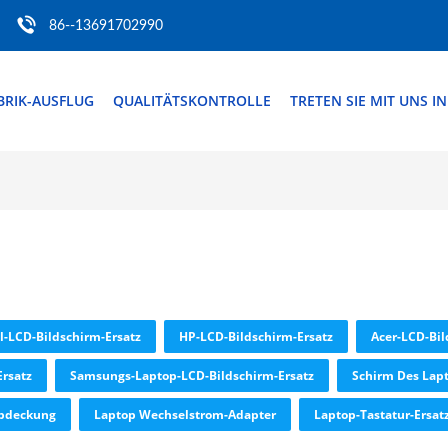
86--13691702990
BRIK-AUSFLUG
QUALITÄTSKONTROLLE
TRETEN SIE MIT UNS I
l-LCD-Bildschirm-Ersatz
HP-LCD-Bildschirm-Ersatz
Acer-LCD-Bil
Ersatz
Samsungs-Laptop-LCD-Bildschirm-Ersatz
Schirm Des Lap
Abdeckung
Laptop Wechselstrom-Adapter
Laptop-Tastatur-Ersat