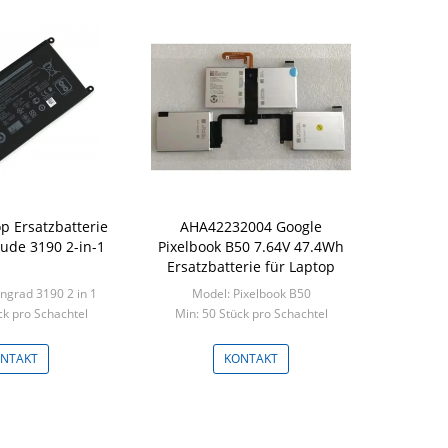
p Ersatzbatterie
AHA42232004 Google
itude 3190 2-in-1
Pixelbook B50 7.64V 47.4Wh
Ersatzbatterie für Laptop
ngrad 3190 2 in 1
Model: Pixelbook B50
ck pro Schachtel
Min: 50 Stück pro Schachtel
NTAKT
KONTAKT