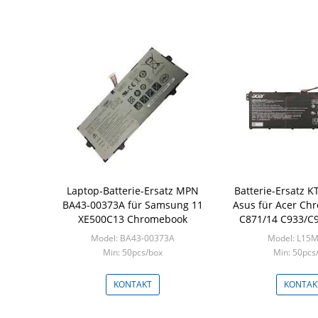
Laptop-Batterie-Ersatz MPN
Batterie-Ersatz K
BA43-00373A für Samsung 11
Asus für Acer Ch
XE500C13 Chromebook
C871/14 C933/C9
Model: BA43-00373A
Model: L15
Min: 50pcs/box
Min: 50pcs
KONTAKT
KONTAK