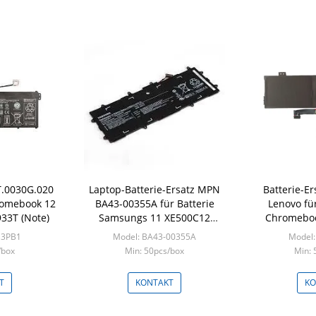
T.0030G.020
Laptop-Batterie-Ersatz MPN
Batterie-E
romebook 12
BA43-00355A für Batterie
Lenovo fü
33T (Note)
Samsungs 11 XE500C12
Chromeboo
Chromebook
300E C3
M3PB1
Model: BA43-00355A
Model
/box
Min: 50pcs/box
Min: 
T
KONTAKT
KO