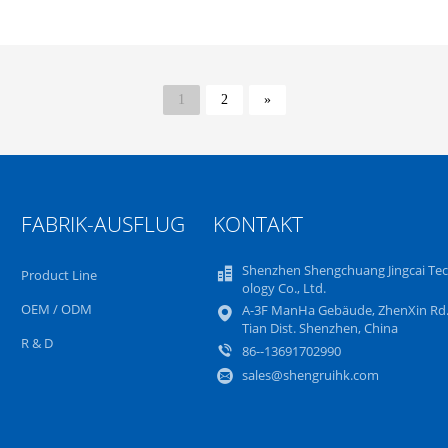
1
2
»
FABRIK-AUSFLUG
KONTAKT
Shenzhen Shengchuang Jingcai Te
Product Line
ology Co., Ltd.
OEM / ODM
A-3F ManHa Gebäude, ZhenXin Rd.
Tian Dist. Shenzhen, China
R & D
86--13691702990
sales@shengruihk.com