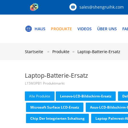
sales@shengruihk.com
HAUS
PRODUKTE
VIDEOS
ÜBER UNS
FA
Startseite
Produkte
Laptop-Batterie-Ersatz
Laptop-Batterie-Ersatz
L15M3PB1 Produktmarkt
Alle Produkte
Lenovo-LCD-Bildschirm-Ersatz
Del
Microsoft Surface LCD-Ersatz
Asus-LCD-Bildschirm-
Chip Der Integrierten Schaltung
Laptop Palmrest-