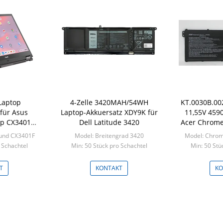
Laptop
4-Zelle 3420MAH/54WH
KT.0030B.00
 für Asus
Laptop-Akkuersatz XDY9K für
11,55V 459
ip CX3401
Dell Latitude 3420
Acer Chrome
F
 und CX3401F
Model: Breitengrad 3420
Model: Chro
 Schachtel
Min: 50 Stück pro Schachtel
Min: 50 Stü
T
KONTAKT
KO