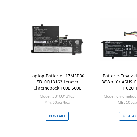
Laptop-Batterie L17M3PB0
Batterie-Ersatz 
5B10Q13163 Lenovo
38Wh für ASUS 
Chromebook 100E 500E
11 C201
3635mAh 42wh
Model: 5B10Q13163
Model: Chromeboo
Min: 50pcs/box
Min: 50pcs
KONTAKT
KONTAK