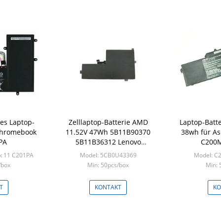
des Laptop-
Zelllaptop-Batterie AMD
Laptop-Batte
Chromebook
11.52V 47Wh 5B11B90370
38wh für A
PA
5B11B36312 Lenovo
C200
Chromebook 100E Gen3 3
k 11 C201PA
Model: 5CB0U43369
Model: 
/box
Min: 50pcs/box
Min: 
T
KONTAKT
KO