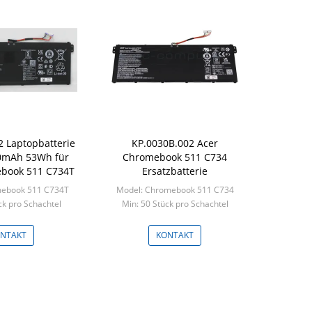
2 Laptopbatterie
KP.0030B.002 Acer
0mAh 53Wh für
Chromebook 511 C734
book 511 C734T
Ersatzbatterie
mebook 511 C734T
Model: Chromebook 511 C734
ck pro Schachtel
Min: 50 Stück pro Schachtel
NTAKT
KONTAKT