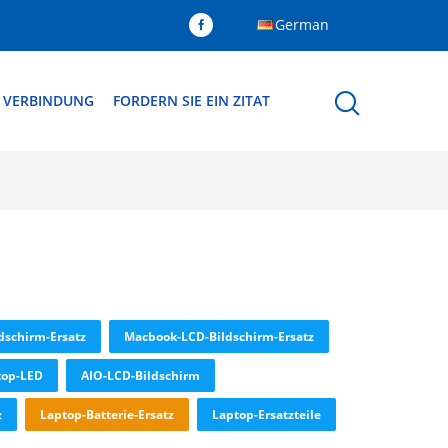
German
N VERBINDUNG
FORDERN SIE EIN ZITAT
dschirm-Ersatz
Macbook-LCD-Bildschirm-Ersatz
top-LED
AIO-LCD-Bildschirm
z
Laptop-Batterie-Ersatz
Laptop-Ersatzteile