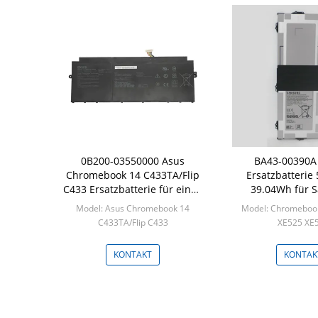
0B200-03550000 Asus
BA43-00390A
Chromebook 14 C433TA/Flip
Ersatzbatteri
C433 Ersatzbatterie für einen
39.04Wh für 
Laptop
Chromebook XE31
Model: Asus Chromebook 14
Model: Chromeboo
XE521
C433TA/Flip C433
XE525 XE
Min: 50 Stück pro Schachtel
Min: 50 Stück pro
KONTAKT
KONTAK