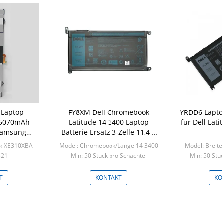
 Laptop
FY8XM Dell Chromebook
YRDD6 Lapto
e 5070mAh
Latitude 14 3400 Laptop
für Dell Lat
Samsung
Batterie Ersatz 3-Zelle 11,4 V
0XBA XE525
42 Wh
k XE310XBA
Model: Chromebook/Länge 14 3400
Model: Breite
521
Min: 50 Stück pro Schachtel
Min: 50 Stü
 Schachtel
T
KONTAKT
KO