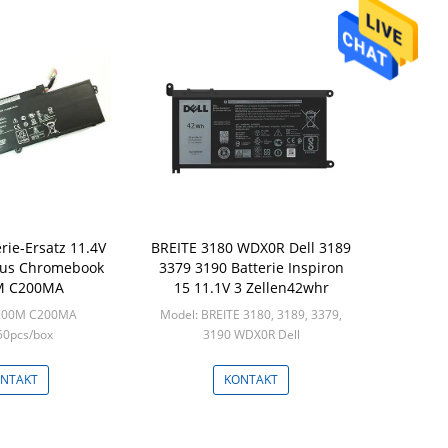
rie-Ersatz 11.4V
BREITE 3180 WDX0R Dell 3189
sus Chromebook
3379 3190 Batterie Inspiron
M C200MA
15 11.1V 3 Zellen42whr
C200M C200MA
Model: BREITE 3180, 3189, 3379,
50pcs/box
3190 WDX0R Dell
Min: 50PCS
NTAKT
KONTAKT