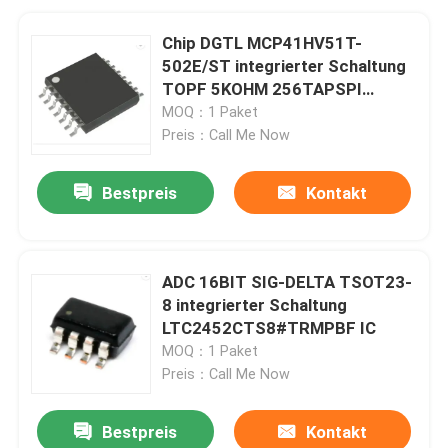
Chip DGTL MCP41HV51T-
502E/ST integrierter Schaltung
TOPF 5KOHM 256TAPSPI
Schnittstelle 14-TSSOP
MOQ：1 Paket
Preis：Call Me Now
Bestpreis
Kontakt
ADC 16BIT SIG-DELTA TSOT23-
8 integrierter Schaltung
LTC2452CTS8#TRMPBF IC
MOQ：1 Paket
Preis：Call Me Now
Bestpreis
Kontakt