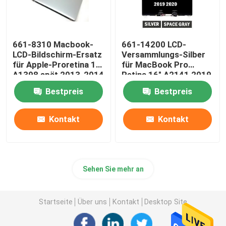
661-8310 Macbook-
661-14200 LCD-
LCD-Bildschirm-Ersatz
Versammlungs-Silber
für Apple-Proretina 15"
für MacBook Pro
A1398 spät 2013-2014
Retina 16" A2141 2019
EMC3347
Bestpreis
Bestpreis
Kontakt
Kontakt
Sehen Sie mehr an
Startseite
Über uns
Kontakt
Desktop Site