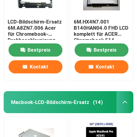
LCD-Bildschirm-Ersatz
6M.HX4N7.001
6M.A8ZN7.006 Acer
B140HAN04.0 FHD LCD
für Chromebook-
komplett für ACER
Drehbeschleunigung
Chromebook 514
511 R753T 11,6 Zoll
CP514-1H-R4HQ-US
Bestpreis
Bestpreis
Kontakt
Kontakt
Macbook-LCD-Bildschirm-Ersatz
(14)