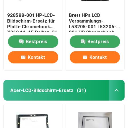
928588-001 HP-LCD-
Brett HPs LCD
Bildschirm-Ersatz für
Versammlungs-
Platte Chromebook
L53205-001 L53206-
X360 11-AE Reihen-G1
001 HP Chromebook
EE 11,6“ LCD
X360 11 G2 EE
Bestpreis
Bestpreis
NV116WHM-T10 LCD
W/Frame
Kontakt
Kontakt
Acer-LCD-Bildschirm-Ersatz
(31)