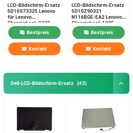
LCD-Bildschirm-Ersatz
LCD-Bildschirm-Ersatz
5D10S73325 Lenovo
5D10Z90321
für Lenovo
N116BGE-EA2 Lenovo
Chromebook C330
Chromebook 100E
B116XAB01
Gen3 AMD
Bestpreis
Bestpreis
Kontakt
Kontakt
Dell-LCD-Bildschirm-Ersatz
(43)