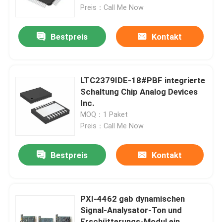
Preis：Call Me Now
Produkte
Bestpreis
Kontakt
Videos
LTC2379IDE-18#PBF integrierte
Lenovo-LCD-Bildschirm-Ersatz
Schaltung Chip Analog Devices
Inc.
MOQ：1 Paket
Dell-LCD-Bildschirm-Ersatz
Preis：Call Me Now
HP-LCD-Bildschirm-Ersatz
Bestpreis
Kontakt
Acer-LCD-Bildschirm-Ersatz
PXI-4462 gab dynamischen
Signal-Analysator-Ton und
Macbook-LCD-Bildschirm-Ersatz
Erschütterungs-Modul ein