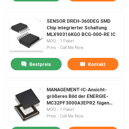
SENSOR DREH-360DEG SMD
Chip integrierter Schaltung
MLX90316KGO BCG-000-RE IC
MOQ：1 Paket
Preis：Call Me Now
Bestpreis
Kontakt
MANAGEMENT-IC-Ansicht-
größeres Bild der ENERGIE-
MC32PF3000A3EPR2 fügen
hinzu, um Anteil zu vergleichen
MOQ：1 Paket
Preis：Call Me Now