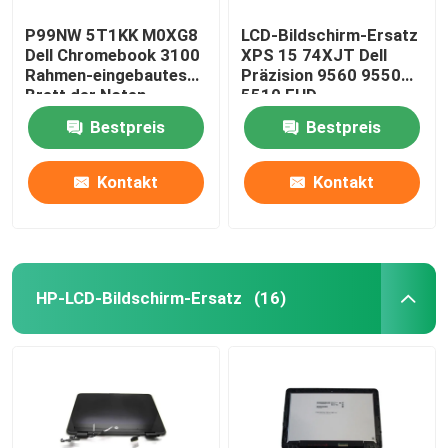
P99NW 5T1KK M0XG8
LCD-Bildschirm-Ersatz
Dell Chromebook 3100
XPS 15 74XJT Dell
Rahmen-eingebautes
Präzision 9560 9550
Brett der Noten-
5510 FHD
Versammlungs-W
Bestpreis
Bestpreis
Kontakt
Kontakt
HP-LCD-Bildschirm-Ersatz
(16)