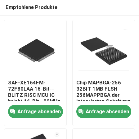
Empfohlene Produkte
SAF-XE164FM-
Chip MAPBGA-256
72F80LAA 16-Bit--
32BIT 1MB FLSH
BLITZ RISC MCU IC
256MAPPBGA der
Nach Hause
bricht 16-Bit--80MHz
integrierten Schaltung
ab
MK70FN1M0VMJ12
Anfrage absenden
Anfrage absenden
Über uns
Kontakte