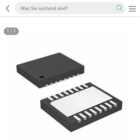
1
/
1