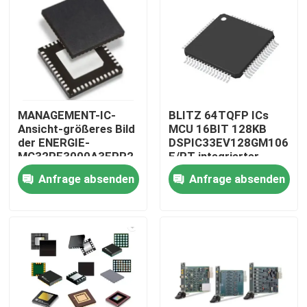
Produkte
Videos
MANAGEMENT-IC-
BLITZ 64TQFP ICs
Lenovo-LCD-Bildschirm-Ersatz
Ansicht-größeres Bild
MCU 16BIT 128KB
der ENERGIE-
DSPIC33EV128GM106-
MC32PF3000A3EPR2
E/PT integrierter
Dell-LCD-Bildschirm-Ersatz
fügen hinzu, um Anteil
Schaltungen
Anfrage absenden
Anfrage absenden
zu vergleichen
HP-LCD-Bildschirm-Ersatz
Acer-LCD-Bildschirm-Ersatz
Macbook-LCD-Bildschirm-Ersatz