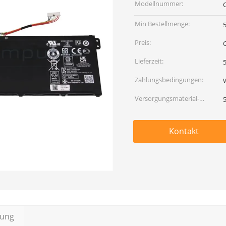
Modellnummer:
Min Bestellmenge:
Preis:
Lieferzeit:
5
Zahlungsbedingungen:
Versorgungsmaterial-
Fähigkeit:
Kontakt
bung