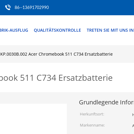
86--13691702990
BRIK-AUSFLUG
QUALITÄTSKONTROLLE
TRETEN SIE MIT UNS I
KP.0030B.002 Acer Chromebook 511 C734 Ersatzbatterie
ook 511 C734 Ersatzbatterie
Grundlegende Info
Herkunftsort:
H
Markenname: