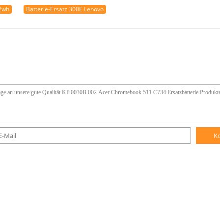
42wh
Batterie-Ersatz 300E Lenovo
K