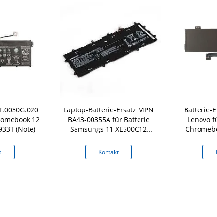
KT.0030G.020
Laptop-Batterie-Ersatz MPN
Batterie-
hromebook 12
BA43-00355A für Batterie
Lenovo f
933T (Note)
Samsungs 11 XE500C12
Chromebo
Chromebook
300E C
t
Kontakt