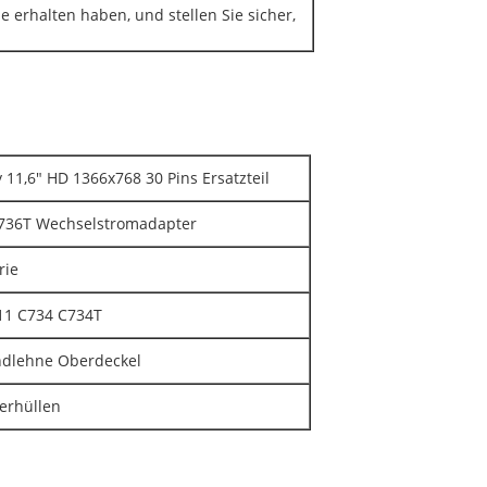
e erhalten haben, und stellen Sie sicher,
11,6" HD 1366x768 30 Pins Ersatzteil
C736T Wechselstromadapter
rie
11 C734 C734T
ndlehne Oberdeckel
erhüllen