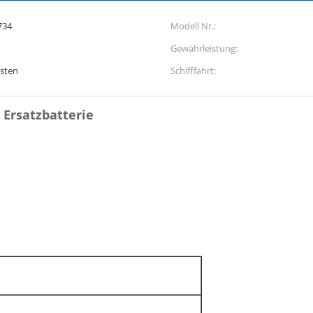
734
Modell Nr.:
Gewährleistung:
esten
Schifffahrt:
 Ersatzbatterie