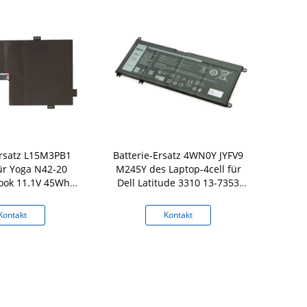
Ersatz L15M3PB1
Batterie-Ersatz 4WN0Y JYFV9
Laptop-Batt
ür Yoga N42-20
M245Y des Laptop-4cell für
BA43-00373A
ok 11.1V 45Wh
Dell Latitude 3310 13-7353
XE500C1
330 N22 N23
7577 7778 7779
Kontakt
Kontakt
K