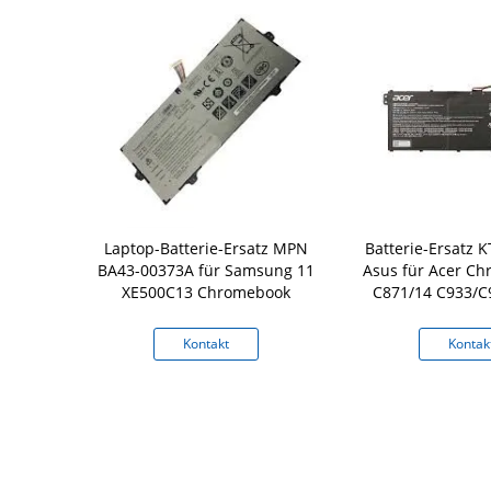
 4WN0Y JYFV9
Laptop-Batterie-Ersatz MPN
Batterie-Ersatz 
op-4cell für
BA43-00373A für Samsung 11
Asus für Acer C
310 13-7353
XE500C13 Chromebook
C871/14 C933/C
8 7779
kt
Kontakt
Kontak