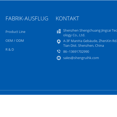
FABRIK-AUSFLUG
KONTAKT
Shenzhen Shengchuang Jingcai Te
Product Line
ology Co., Ltd.
OEM / ODM
A-3F ManHa Gebäude, ZhenXin Rd.
Tian Dist. Shenzhen, China
R & D
86--13691702990
sales@shengruihk.com
Sitemap
Datenschutz-Bestimmungen
Mobile Sei
ovo-LCD-Bildschirm-Ersatz Fournisseur. © 2023 - 2024 notebook-lcdscreen.co