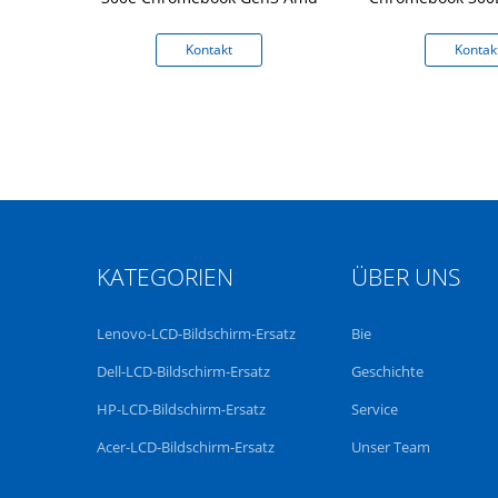
mit Ant
kt
Kontakt
Kontak
KATEGORIEN
ÜBER UNS
Lenovo-LCD-Bildschirm-Ersatz
Bie
Dell-LCD-Bildschirm-Ersatz
Geschichte
HP-LCD-Bildschirm-Ersatz
Service
Acer-LCD-Bildschirm-Ersatz
Unser Team