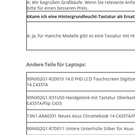
A: Wir begrüßen Großkäufe. Wenn Sie relevante Anfo
bitte für einen besseren Preis.
6Kann ich eine Hintergrundleucht-Tastatur als Ersa
A: Ja, für manche Modelle gibt es eine Tastatur mit 
Andere Teile für Laptops:
90NX02G1-R20010 14.0 FHD LCD Touchscreen Digitize
14 C433TA
90NX02G1-R31US0 Handgelenk mit Tastatur Oberkast
C433TA/Flip C433
13N1-AAA0331 Neues Asus Chromebook 14 C433TA/Fli
90NX02G1-R7D011 Untere Unterhülle Silber für Asus