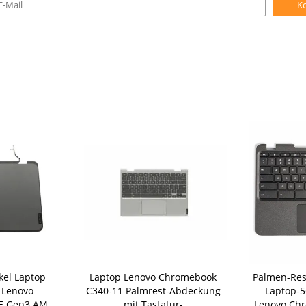
K
kel Laptop
Laptop Lenovo Chromebook
Palmen-Res
 Lenovo
C340-11 Palmrest-Abdeckung
Laptop-5
E Gen3 AMD
mit Tastatur-
Lenovo Chr