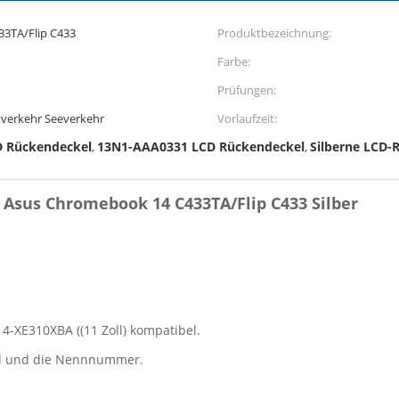
3TA/Flip C433
Produktbezeichnung:
Farbe:
Prüfungen:
verkehr Seeverkehr
Vorlaufzeit:
D Rückendeckel
13N1-AAA0331 LCD Rückendeckel
Silberne LCD
,
,
Asus Chromebook 14 C433TA/Flip C433 Silber
-XE310XBA ((11 Zoll) kompatibel.
ell und die Nennnummer.