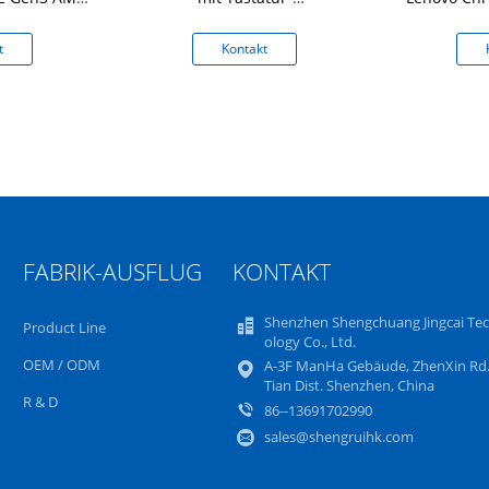
enne
Berührungsfläche silbernes
Gen Ke
5CB0U43369
t
Kontakt
FABRIK-AUSFLUG
KONTAKT
Shenzhen Shengchuang Jingcai Te
Product Line
ology Co., Ltd.
OEM / ODM
A-3F ManHa Gebäude, ZhenXin Rd.
Tian Dist. Shenzhen, China
R & D
86--13691702990
sales@shengruihk.com