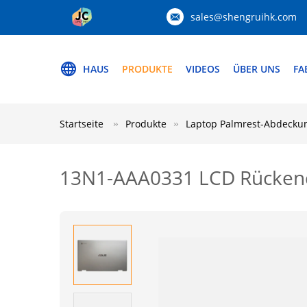
sales@shengruihk.com
HAUS
PRODUKTE
VIDEOS
ÜBER UNS
FA
Startseite
Produkte
Laptop Palmrest-Abdecku
13N1-AAA0331 LCD Rückend