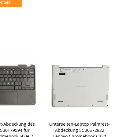
ontakt
t-Abdeckung des
Unterseiten-Laptop Palmrest-
Boden Lap
CB0T79594 für
Abdeckung 5CB0S72822
Palmrest-A
omebook 500e 2.
Lenovo Chromebook C330
300e Chrom