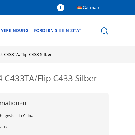
German
N VERBINDUNG
FORDERN SIE EIN ZITAT
 C433TA/Flip C433 Silber
C433TA/Flip C433 Silber
rmationen
ergestellt in China
Asus