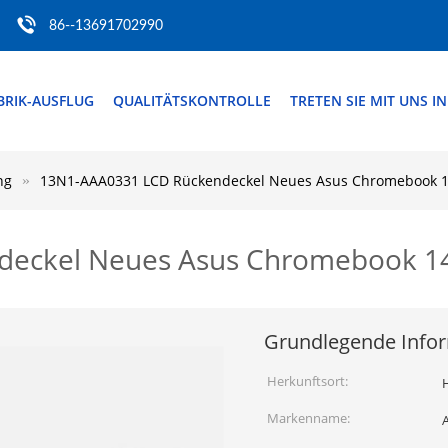
86--13691702990
BRIK-AUSFLUG
QUALITÄTSKONTROLLE
TRETEN SIE MIT UNS I
ng
13N1-AAA0331 LCD Rückendeckel Neues Asus Chromebook 14
eckel Neues Asus Chromebook 14 
Grundlegende Info
Herkunftsort:
H
Markenname: