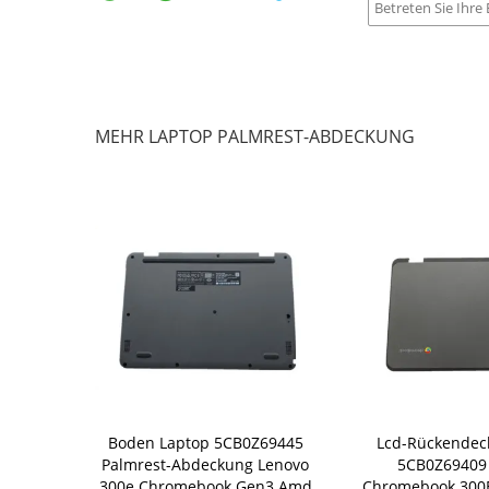
MEHR LAPTOP PALMREST-ABDECKUNG
top Palmrest-
Boden Laptop 5CB0Z69445
Lcd-Rückendec
CB0S72822
Palmrest-Abdeckung Lenovo
5CB0Z69409
ebook C330
300e Chromebook Gen3 Amd
Chromebook 300