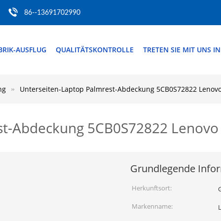
86--13691702990
BRIK-AUSFLUG
QUALITÄTSKONTROLLE
TRETEN SIE MIT UNS I
ng
Unterseiten-Laptop Palmrest-Abdeckung 5CB0S72822 Lenov
est-Abdeckung 5CB0S72822 Lenov
Grundlegende Info
Herkunftsort:
Markenname: