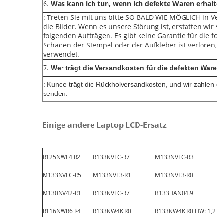
6.
Was kann ich tun, wenn ich defekte Waren erhalt
: Treten Sie mit uns bitte SO BALD WIE MÖGLICH in 
die Bilder. Wenn es unsere Störung ist, erstatten wir
folgenden Aufträgen. Es gibt keine Garantie für die 
Schaden der Stempel oder der Aufkleber ist verlore
verwendet.
7.
Wer trägt die Versandkosten für die defekten War
: Kunde trägt die Rückholversandkosten, und wir zahlen 
senden.
Einige andere Laptop LCD-Ersatz
R125NWF4 R2
R133NVFC-R7
M133NVFC-R3
M133NVFC-R5
M133NVF3-R1
M133NVF3-R0
M130NV42-R1
R133NVFC-R7
B133HAN04.9
R116NWR6 R4
R133NW4K R0
R133NW4K R0 HW: 1,2