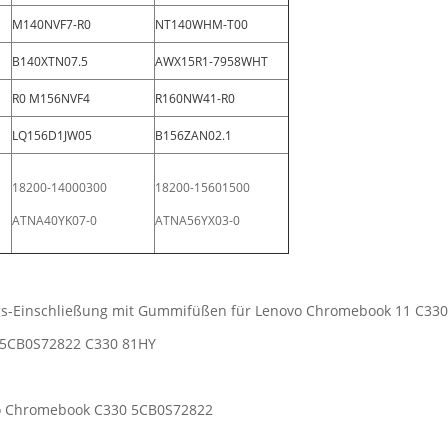
M140NVF7-R0
NT140WHM-T00
B140XTN07.5
AWX15R1-7958WHT
R0 M156NVF4
R160NW41-R0
LQ156D1JW05
B156ZAN02.1
18200-14000300
18200-15601500
ATNA40YK07-0
ATNA56YX03-0
gs-Einschließung mit Gummifüßen für Lenovo Chromebook 11 C33
 5CB0S72822 C330 81HY
o Chromebook C330 5CB0S72822