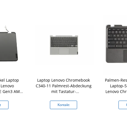
kel Laptop
Laptop Lenovo Chromebook
Palmen-Res
 Lenovo
C340-11 Palmrest-Abdeckung
Laptop-5
E Gen3 AMD
mit Tastatur-
Lenovo Chr
enne
Berührungsfläche silbernes
Gen Ke
5CB0U43369
t
Kontakt