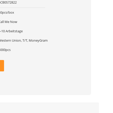
5CB0S72822
50pcs/box
Call Me Now
-10 Arbeitstage
Western Union, T/T, MoneyGram
5000pcs