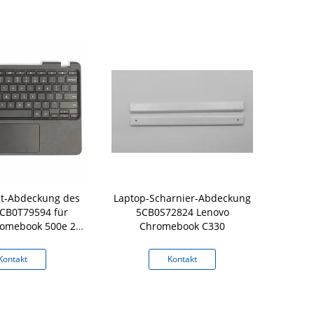
t-Abdeckung des
Laptop-Scharnier-Abdeckung
Boden Lap
CB0T79594 für
5CB0S72824 Lenovo
Palmrest-A
omebook 500e 2.
Chromebook C330
300e Chrom
yboard Bezel
Kontakt
Kontakt
K