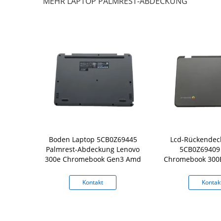
MEHR LAPTOP PALMREST-ABDECKUNG
er-Abdeckung
Boden Laptop 5CB0Z69445
Lcd-Rückendec
 Lenovo
Palmrest-Abdeckung Lenovo
5CB0Z69409
k C330
300e Chromebook Gen3 Amd
Chromebook 300
mit Ant
kt
Kontakt
Kontak