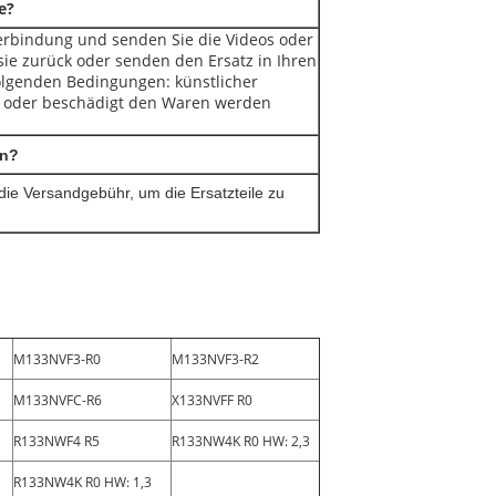
e?
Verbindung und senden Sie die Videos oder
 sie zurück oder senden den Ersatz in Ihren
folgenden Bedingungen: künstlicher
n, oder beschädigt den Waren werden
en?
die Versandgebühr, um die Ersatzteile zu
M133NVF3-R0
M133NVF3-R2
M133NVFC-R6
X133NVFF R0
R133NWF4 R5
R133NW4K R0 HW: 2,3
R133NW4K R0 HW: 1,3