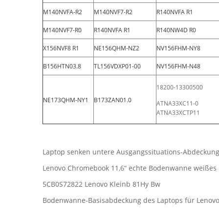
M140NVFA-R2
M140NVF7-R2
R140NVFA R1
M140NVF7-R0
R140NVFA R1
R140NW4D R0
X156NVF8 R1
NE156QHM-NZ2
NV156FHM-NY8
B156HTN03.8
TL156VDXP01-00
NV156FHM-N48
18200-13300500
NE173QHM-NY1
B173ZAN01.0
ATNA33XC11-0
ATNA33XCTP11
Laptop senken untere Ausgangssituations-Abdeckun
Lenovo Chromebook 11,6“ echte Bodenwanne weißes
5CB0S72822 Lenovo Kleinb 81Hy Bw
Bodenwanne-Basisabdeckung des Laptops für Lenov