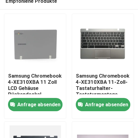
Empfohlene Produkte
Samsung Chromebook
Samsung Chromebook
4-XE310XBA 11 Zoll
4-XE310XBA 11-Zoll-
LCD Gehäuse
Tastaturhalter-
Rückendeckel
Tastaturmontage
Haus
Dunkelgrau BA98-
Silber BA98-01976A
Anfrage absenden
Anfrage absenden
01974B
BA61-03989A
Produkte
Videos