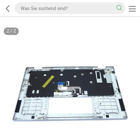
2
/
2