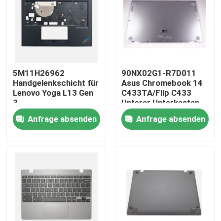
Über uns
Fabrik-Ausflug
5M11H26962
90NX02G1-R7D011
Handgelenkschicht für
Asus Chromebook 14
Qualitätskontrolle
Lenovo Yoga L13 Gen
C433TA/Flip C433
3
Unterer Unterkasten
Silber
Anfrage absenden
Anfrage absenden
Treten Sie mit uns in Verbindung
Fordern Sie ein Zitat
Lenovo-LCD-Bildschirm-Ersatz
Dell-LCD-Bildschirm-Ersatz