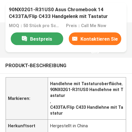
90NX02G1-R31US0 Asus Chromebook 14
C433TA/Flip C433 Handgelenk mit Tastatur
Oberhülle Silber
MOQ：50 Stück pro Schachtel
Preis：Call Me Now
Bestpreis
Kontaktieren Sie
uns
PRODUKT-BESCHREIBUNG
Handlehne mit Tastaturoberfläche
,
90NX02G1-R31US0 Handlehne mit T
astatur
Markieren:
,
C433TA/Flip C433 Handlehne mit Ta
statur
Herkunftsort
Hergestellt in China