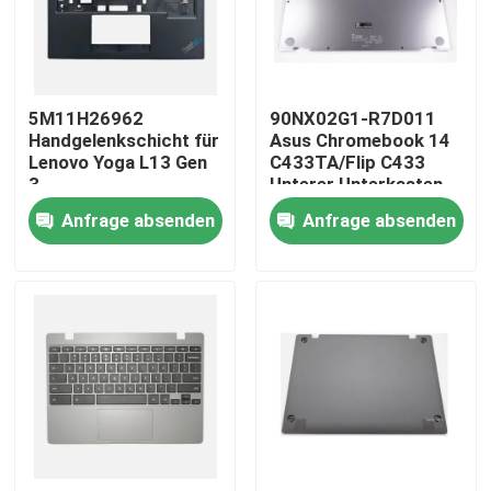
Produkte
5M11H26962
90NX02G1-R7D011
Videos
Handgelenkschicht für
Asus Chromebook 14
Lenovo Yoga L13 Gen
C433TA/Flip C433
3
Unterer Unterkasten
Lenovo-LCD-Bildschirm-Ersatz
Silber
Anfrage absenden
Anfrage absenden
Dell-LCD-Bildschirm-Ersatz
HP-LCD-Bildschirm-Ersatz
Acer-LCD-Bildschirm-Ersatz
Macbook-LCD-Bildschirm-Ersatz