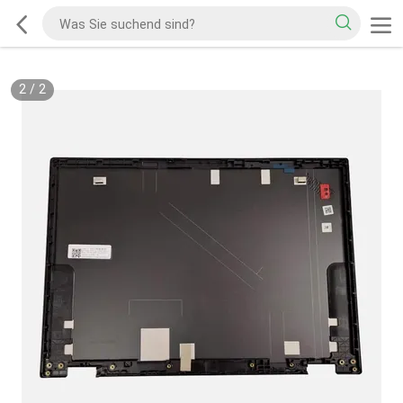
2
/
2