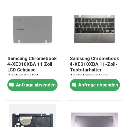
Samsung Chromebook
Samsung Chromebook
4-XE310XBA 11 Zoll
4-XE310XBA 11-Zoll-
LCD Gehäuse
Tastaturhalter-
Rückendeckel
Tastaturmontage
Dunkelgrau BA98-
Silber BA98-01976A
Anfrage absenden
Anfrage absenden
01974B
BA61-03989A
Nach Hause
Über uns
Kontakte