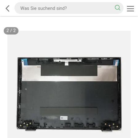
2
/
2