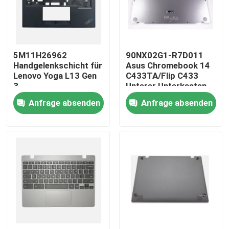
Produkte
5M11H26962
90NX02G1-R7D011
Videos
Handgelenkschicht für
Asus Chromebook 14
Lenovo Yoga L13 Gen
C433TA/Flip C433
3
Unterer Unterkasten
Lenovo-LCD-Bildschirm-Ersatz
Silber
Anfrage absenden
Anfrage absenden
Dell-LCD-Bildschirm-Ersatz
HP-LCD-Bildschirm-Ersatz
Acer-LCD-Bildschirm-Ersatz
Macbook-LCD-Bildschirm-Ersatz