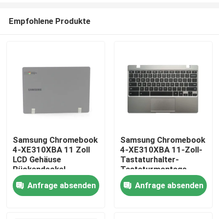
Empfohlene Produkte
Samsung Chromebook
Samsung Chromebook
4-XE310XBA 11 Zoll
4-XE310XBA 11-Zoll-
Nach Hause
LCD Gehäuse
Tastaturhalter-
Rückendeckel
Tastaturmontage
Dunkelgrau BA98-
Silber BA98-01976A
Anfrage absenden
Anfrage absenden
Über uns
01974B
BA61-03989A
Kontakte