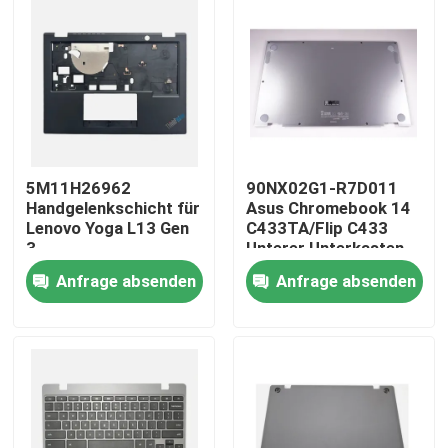
Produkte
Videos
Lenovo-LCD-Bildschirm-Ersatz
5M11H26962
90NX02G1-R7D011
Handgelenkschicht für
Asus Chromebook 14
Lenovo Yoga L13 Gen
C433TA/Flip C433
Dell-LCD-Bildschirm-Ersatz
3
Unterer Unterkasten
Silber
Anfrage absenden
Anfrage absenden
HP-LCD-Bildschirm-Ersatz
Acer-LCD-Bildschirm-Ersatz
Macbook-LCD-Bildschirm-Ersatz