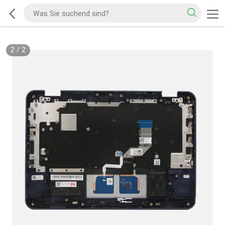
2
/
2