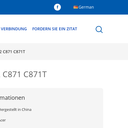
German
N VERBINDUNG
FORDERN SIE EIN ZITAT
2 C871 C871T
2 C871 C871T
rmationen
ergestellt in China
Acer