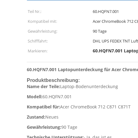
Teil Nr.:
60.HQFN7.001
Kompatibel mit:
Acer ChromeBook 712 C
Gewährleistung:
90 Tage
Schifffahrt:
DHL UPS FEDEX TNT Luft
60.HQFN7.001 Lapto
Markieren:
60.HQFN7.001 Laptopunterdeckung für Acer Chrom
Produktbeschreibung:
Name der Teile:
Laptop-Bodenunterdeckung
Modell:
60.HQFN7.001
Kompatibel für:
Acer ChromeBook 712 C871 C871T
Zustand:
Neues
Gewährleistung:
90 Tage
Technische Unterstützung:
- Ja, das ist es.