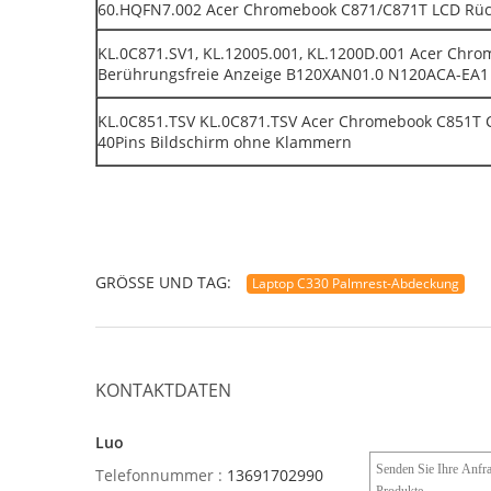
60.HQFN7.002 Acer Chromebook C871/C871T LCD Rüc
KL.0C871.SV1, KL.12005.001, KL.1200D.001 Acer Chro
Berührungsfreie Anzeige B120XAN01.0 N120ACA-EA1
KL.0C851.TSV KL.0C871.TSV Acer Chromebook C851T 
40Pins Bildschirm ohne Klammern
GRÖSSE UND TAG:
Laptop C330 Palmrest-Abdeckung
KONTAKTDATEN
Luo
Telefonnummer :
13691702990