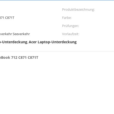
Produktbezeichnung:
871 C871T
Farbe:
Prüfungen:
verkehr Seeverkehr
Vorlaufzeit:
p-Unterdeckung
Acer Laptop-Unterdeckung
,
eBook 712 C871 C871T