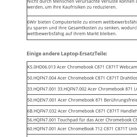
Nicht durch Menschen verursachte Verluste können 
werden, um Ihre Kaufrisiken zu reduzieren.
6Wir bieten Computerteile zu einem wettbewerbsfähig
zu sparen und ihre Gesamtkosten zu senken, wodurch
wettbewerbsfähig auf ihrem Markt bleiben.
Einige andere Laptop-Ersatz
Teile:
KS.0HD06.013 Acer Chromebook C871 C871T Webca
50.HQFN7.004 Acer Chromebook C871 C871T Drahtlo
33.HQFN7.001 33.HQFN7.002 Acer Chromebook 871 LC
50.HQEN7.001 Acer Chromebook 871 Berührungsfrei
6B.HQFN7.032 Acer Chromebook C871 C871T Handleh
56.HQFN7.001 Touchpad für das Acer Chromebook C
60.HQFN7.001 Acer ChromeBook 712 C871 C871T Unt