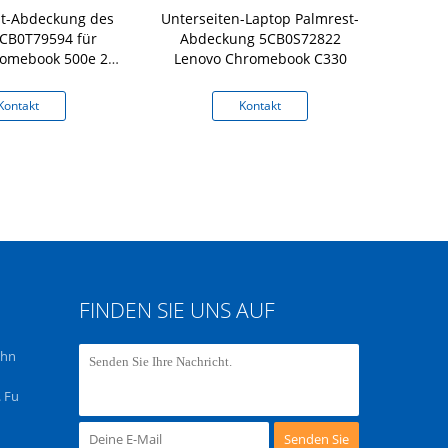
t-Abdeckung des
Unterseiten-Laptop Palmrest-
Boden Lap
CB0T79594 für
Abdeckung 5CB0S72822
Palmrest-A
omebook 500e 2.
Lenovo Chromebook C330
300e Chrom
yboard Bezel
Kontakt
Kontakt
K
FINDEN SIE UNS AUF
chn
 Fu
Senden Sie