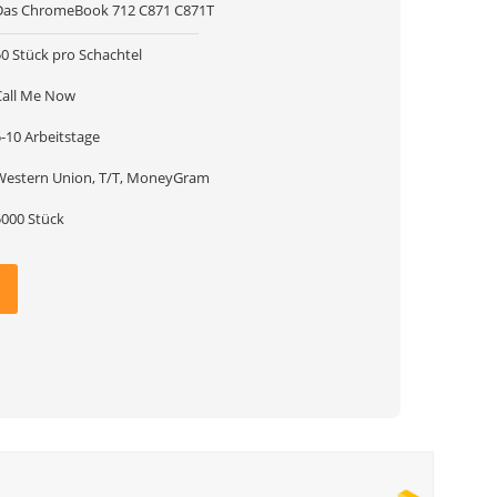
Das ChromeBook 712 C871 C871T
50 Stück pro Schachtel
Call Me Now
-10 Arbeitstage
Western Union, T/T, MoneyGram
5000 Stück