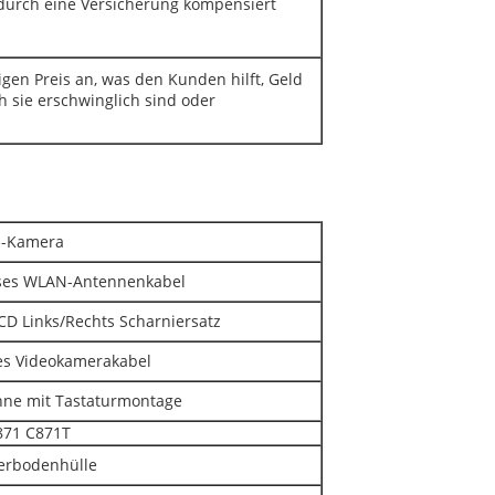
durch eine Versicherung kompensiert
en Preis an, was den Kunden hilft, Geld
 sie erschwinglich sind oder
m-Kamera
ses WLAN-Antennenkabel
D Links/Rechts Scharniersatz
es Videokamerakabel
ne mit Tastaturmontage
871 C871T
erbodenhülle