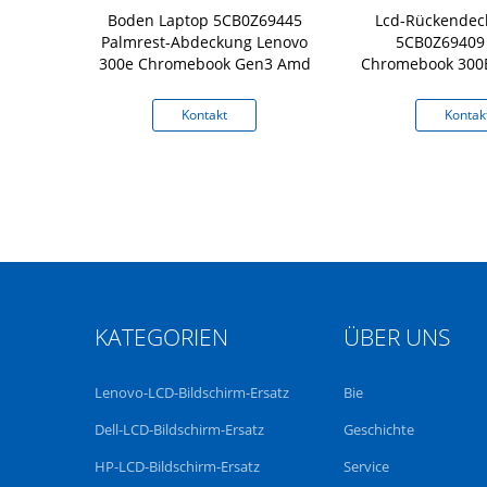
top Palmrest-
Boden Laptop 5CB0Z69445
Lcd-Rückendec
CB0S72822
Palmrest-Abdeckung Lenovo
5CB0Z69409
ebook C330
300e Chromebook Gen3 Amd
Chromebook 300
mit Ant
kt
Kontakt
Kontak
KATEGORIEN
ÜBER UNS
Lenovo-LCD-Bildschirm-Ersatz
Bie
Dell-LCD-Bildschirm-Ersatz
Geschichte
HP-LCD-Bildschirm-Ersatz
Service