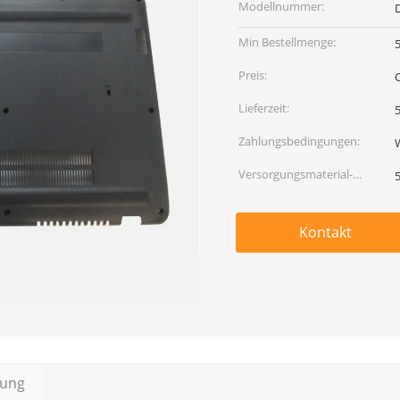
Modellnummer:
Min Bestellmenge:
Preis:
Lieferzeit:
5
Zahlungsbedingungen:
Versorgungsmaterial-
Fähigkeit:
Kontakt
bung