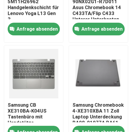
5M11H26962
90NX02G1-R7D011
Handgelenkschicht für
Asus Chromebook 14
Lenovo Yoga L13 Gen
C433TA/Flip C433
Produkte
3
Unterer Unterkasten
Silber
Anfrage absenden
Anfrage absenden
Videos
Lenovo-LCD-Bildschirm-Ersatz
Dell-LCD-Bildschirm-Ersatz
HP-LCD-Bildschirm-Ersatz
Samsung CB
Samsung Chromebook
Acer-LCD-Bildschirm-Ersatz
XE310BA-K04US
4-XE310XBA 11 Zoll
Tastenbüro mit
Laptop Unterdeckung
Handstütze
BA98-01977A BA61-
Dunkelgrau BA98-
03990A
Macbook-LCD-Bildschirm-Ersatz
Anfrage absenden
Anfrage absenden