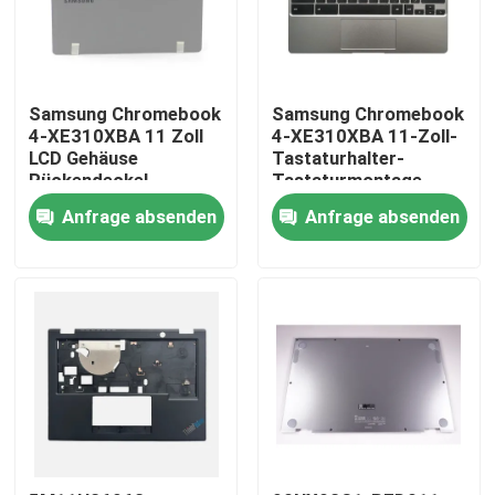
Samsung Chromebook
Samsung Chromebook
4-XE310XBA 11 Zoll
4-XE310XBA 11-Zoll-
LCD Gehäuse
Tastaturhalter-
Rückendeckel
Tastaturmontage
Dunkelgrau BA98-
Silber BA98-01976A
Anfrage absenden
Anfrage absenden
01974B
BA61-03989A
Nach Hause
Über uns
Kontakte