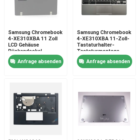
Samsung Chromebook
Samsung Chromebook
4-XE310XBA 11 Zoll
4-XE310XBA 11-Zoll-
LCD Gehäuse
Tastaturhalter-
Rückendeckel
Tastaturmontage
Dunkelgrau BA98-
Silber BA98-01976A
Anfrage absenden
Anfrage absenden
01974B
BA61-03989A
Haus
Produkte
Videos