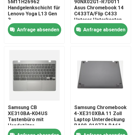
5M11H26962
90NX02G1-R7D011
Handgelenkschicht für
Asus Chromebook 14
Lenovo Yoga L13 Gen
C433TA/Flip C433
Über uns
3
Unterer Unterkasten
Silber
Anfrage absenden
Anfrage absenden
Fabrik-Ausflug
Qualitätskontrolle
Treten Sie mit uns in Verbindung
Fordern Sie ein Zitat
Samsung CB
Samsung Chromebook
Lenovo-LCD-Bildschirm-Ersatz
XE310BA-K04US
4-XE310XBA 11 Zoll
Tastenbüro mit
Laptop Unterdeckung
Handstütze
BA98-01977A BA61-
Dunkelgrau BA98-
03990A
Dell-LCD-Bildschirm-Ersatz
Anfrage absenden
Anfrage absenden