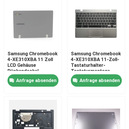
Samsung Chromebook
Samsung Chromebook
4-XE310XBA 11 Zoll
4-XE310XBA 11-Zoll-
LCD Gehäuse
Tastaturhalter-
Rückendeckel
Tastaturmontage
Dunkelgrau BA98-
Silber BA98-01976A
Anfrage absenden
Anfrage absenden
01974B
BA61-03989A
Nach Hause
Über uns
Kontakte