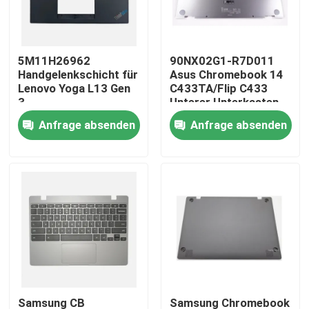
Produkte
5M11H26962
90NX02G1-R7D011
Handgelenkschicht für
Asus Chromebook 14
Videos
Lenovo Yoga L13 Gen
C433TA/Flip C433
3
Unterer Unterkasten
Silber
Anfrage absenden
Anfrage absenden
Lenovo-LCD-Bildschirm-Ersatz
Dell-LCD-Bildschirm-Ersatz
HP-LCD-Bildschirm-Ersatz
Acer-LCD-Bildschirm-Ersatz
Macbook-LCD-Bildschirm-Ersatz
Samsung CB
Samsung Chromebook