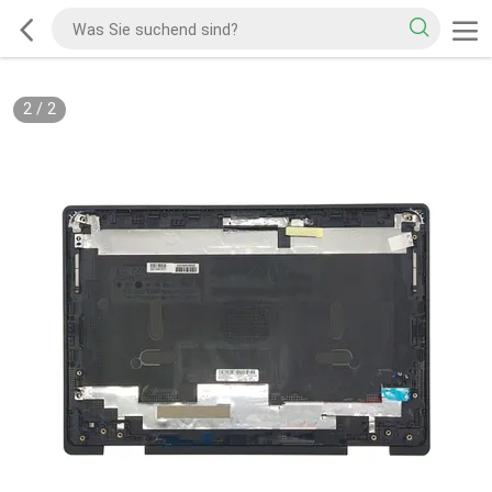
2
/
2