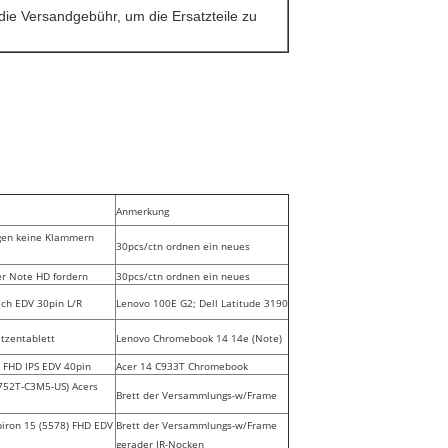
die Versandgebühr, um die Ersatzteile zu
Anmerkung
gen keine Klammern
30pcs/ctn ordnen ein neues
er Note HD fordern
30pcs/ctn ordnen ein neues
ch EDV 30pin L/R
Lenovo 100E G2; Dell Latitude 3190
tzentablett
Lenovo Chromebook 14 14e (Note)
 FHD IPS EDV 40pin
Acer 14 C933T Chromebook
752T-C3M5-US) Acers
Brett der Versammlungs-w/Frame
spiron 15 (5578) FHD EDV
Brett der Versammlungs-w/Frame
gerader IR-Nocken