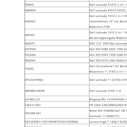
958KD
Dell Latitude E7470 2 in-1
GMW9D
Dell Latitude E9510 E9520 
Dell Latitude 7410 2 in-1 
0G6963
Unternehmen 14" mit Berü
Bildschirm FHD
Dell Latitude 7410 2 in-1 1
0M9HV
Berührungseingabe Bildsch
084XF7
EDV 13,3“ FHD Dell Latitud
097PND
Dell XPS 9380 9305 7390 N
0VCN84
Dell XPS 9305 7390 9380 F
08XDHY
Dell XPS 9370 UHD 3840x2
Dell Chromebook“ mit Berü
Y0GK3
Bildschirm 11 3189 2 in-1 1
KYV20/9HNJ4
Dell Latitude 11 (3190) 318
9KNWN/V4VFK
Dell Latitude 3189 11,6
L81865-L31
Biegung HPs 13-AY0005NL 
L96515-001
HP X360 14M-DW0023DX FH
Reihe NV116WHM-N41 HD M
925388-001
Pavilions 11-AD001TU
5D10S39811/5D10S39870/5D10S39868
Lenovo-Yoga 7 14IAL7 82Q