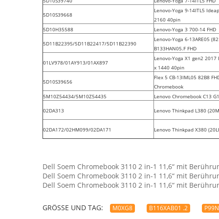
5D10S39740
Lenovo-Yoga 7-14ITL5 FHD
Lenovo-Yoga 9-14ITL5 Idea
5D10S39668
2160 40pin
5D10H35588
Lenovo-Yoga 3 700-14 FHD
Lenovo-Yoga 6-13ARE05 (8
5D11B22395/5D11B22417/5D11B22390
B133HAN05.F FHD
Lenovo-Yoga X1 gen2 201
01LV978/01AY913/01AX897
x 1440 40pin
Flex 5 CB-13IML05 82B8 FH
5D10S39656
Chromebook
5M10Z54434/5M10Z54435
Lenovo Chromebook C13 G1
02DA313
Lenovo Thinkpad L380 (20
02DA172/02HM099/02DA171
Lenovo Thinkpad X380 (20L
Dell Soem Chromebook 3110 2 in-1 11,6“ mit Berühr
Dell Soem Chromebook 3110 2 in-1 11,6“ mit Berühr
Dell Soem Chromebook 3110 2 in-1 11,6“ mit Berühr
GRÖSSE UND TAG:
M0XG8
B116XAB01 .2
P99