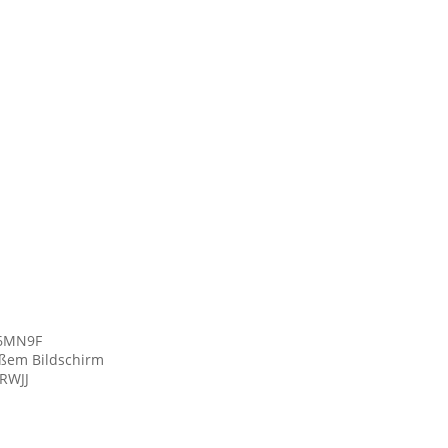
 6MN9F
oßem Bildschirm
JRWJJ