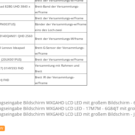
Brett der Versammlungs-w/Frame
pad 82BG UHD 3840 x
Brett-Band der Versammlungs-
w/Frame
Brett der Versammlungs-w/Frame
2FN003TUS)
Bänder der Versammlungs-w/Frame
eins des Loch-zwei
7 B140QAN01 QHD 2560
Brett der Versammlungs-W/frame
D Lenovo Ideapad
Brett-G-Sensor der Versammlungs-
w/Frame
 (20UX001PUS)
Brett der Versammlungs-w/Frame
Versammlung mit Rahmen und
M7) 01HY593 FHD
Brett
Brett IR der Versammlungs-
H) FHD
w/Frame
ungseingabe Bildschirm WXGAHD LCD LED mit großem Bildschirm -
ungseingabe Bildschirm WXGAHD LCD LED - 17M7M - 6G84JT mit gr
ungseingabe Bildschirm WXGAHD LCD LED mit großem Bildschirm - 
NW