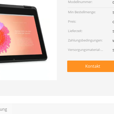
Modellnummer:
Min Bestellmenge:
Preis:
Lieferzeit:
5
Zahlungsbedingungen:
Versorgungsmaterial-
Fähigkeit:
Kontakt
bung