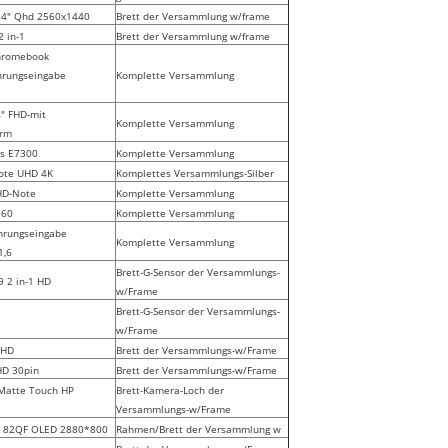
 14" Qhd 2560x1440
Brett
der
Versammlung
w/frame
2 in-1
Brett
der
Versammlung
w/frame
Chromebook
hrungseingabe
Komplette
Versammlung
4" FHD-mit
Komplette
Versammlung
irm
es E7300
Komplette
Versammlung
ote UHD 4K
Komplettes
Versammlungs-Silber
HD-Note
Komplette
Versammlung
160
Komplette
Versammlung
hrungseingabe
Komplette Versammlung
1,6
Brett-G-Sensor der Versammlungs-
9 2 in-1 HD
w/Frame
Brett-G-Sensor der Versammlungs-
w/Frame
FHD
Brett der Versammlungs-w/Frame
D 30pin
Brett der Versammlungs-w/Frame
atte Touch HP
Brett-Kamera-Loch der
Versammlungs-w/Frame
E 82QF OLED 2880*800
Rahmen/Brett der Versammlung w