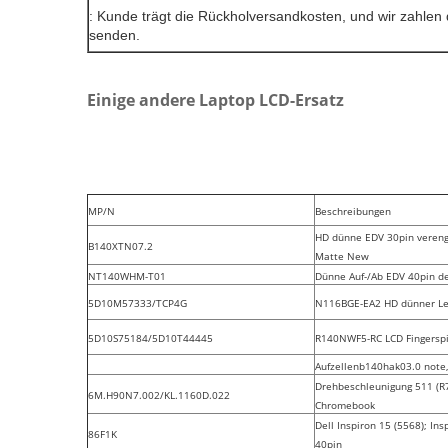
: Kunde trägt die Rückholversandkosten, und wir zahlen 
senden.
Einige andere Laptop LCD-Ersatz
MP/N
Beschreibungen
HD dünne EDV 30pin veren
B140XTN07.2
Matte New
NT140WHM-T01
Dünne Auf-/Ab EDV 40pin d
5D10M57333/TCP4G
N116BGE-EA2 HD dünner Le
5D10S75184/5D10T44445
R140NWF5-RC LCD Fingerspi
Aufzellenb140hak03.0 note,
Drehbeschleunigung 511 (R
6M.H90N7.002/KL.1160D.022
Chromebook
Dell Inspiron 15 (5568); In
86F1K
40pin