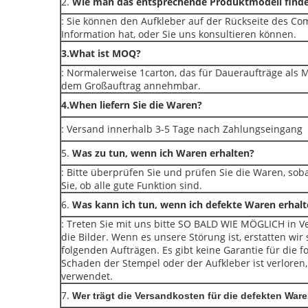
2.
Wie man das entsprechende Produktmodell finde
: Sie können den Aufkleber auf der Rückseite des Co
Information hat, oder Sie uns konsultieren können.
3.What ist MOQ?
: Normalerweise 1carton, das für Daueraufträge als MO
dem Großauftrag annehmbar.
4.When liefern Sie die Waren?
: Versand innerhalb 3-5 Tage nach Zahlungseingang
5.
Was zu tun, wenn ich Waren erhalten?
: Bitte überprüfen Sie und prüfen Sie die Waren, s
Sie, ob alle gute Funktion sind.
6.
Was kann ich tun, wenn ich defekte Waren erhalt
: Treten Sie mit uns bitte SO BALD WIE MÖGLICH in 
die Bilder. Wenn es unsere Störung ist, erstatten wir
folgenden Aufträgen. Es gibt keine Garantie für die 
Schaden der Stempel oder der Aufkleber ist verlore
verwendet.
7.
Wer trägt die Versandkosten für die defekten War