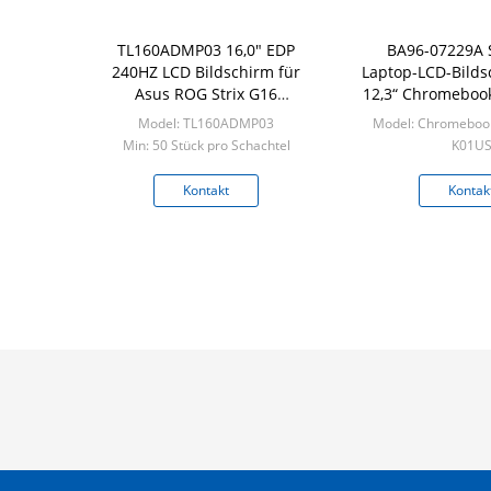
TL160ADMP03 16,0" EDP
BA96-07229A
240HZ LCD Bildschirm für
Laptop-LCD-Bilds
Asus ROG Strix G16
12,3“ Chromeboo
G614JZ/HP Victus 16D
K01U
Model: TL160ADMP03
Model: Chromeboo
Min: 50 Stück pro Schachtel
K01U
Min: 50pcs
Kontakt
Kontak