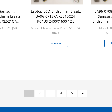
 Samsung
Laptop-LCD-Bildschirm-Ersatz
BA96-070
chirm-Ersatz
BA96-07157A XE510C24-
Samsung
k XE521QAB-
K04US 2400X1600 12,3
Bildschirm
S
Chromebook Pro-Samsung“
k XE521QAB-
Model: Chromebook Pro-XE510C24-
Model: 
S
K04US
Min:
/box
Min: 50pcs/box
t
Kontakt
1
2
3
4
5
»