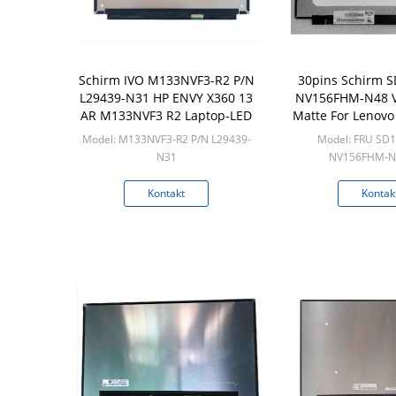
Schirm IVO M133NVF3-R2 P/N
30pins Schirm 
L29439-N31 HP ENVY X360 13
NV156FHM-N48 V
AR M133NVF3 R2 Laptop-LED
Matte For Lenovo
LED F
Model: M133NVF3-R2 P/N L29439-
Model: FRU SD
N31
NV156FHM-N4
Min: 50pcs/box
Min: 50pcs
Kontakt
Kontak