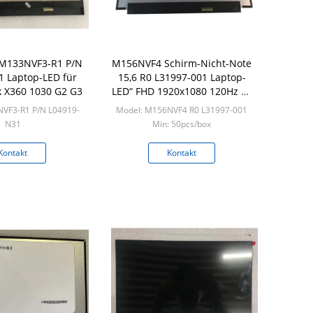
 M133NVF3-R1 P/N
M156NVF4 Schirm-Nicht-Note
 Laptop-LED für
15,6 R0 L31997-001 Laptop-
k X360 1030 G2 G3
LED“ FHD 1920x1080 120Hz 40
Pin
VF3-R1 P/N L04919-
Model: M156NVF4 R0 L31997-001
N31
Min: 50pcs/box
 50pcs/box
Kontakt
Kontakt