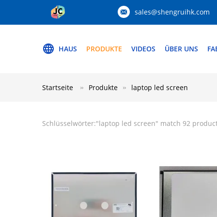
sales@shengruihk.com
HAUS
PRODUKTE
VIDEOS
ÜBER UNS
FA
Startseite
Produkte
laptop led screen
Schlüsselwörter:"
laptop led screen
" match 92 produc