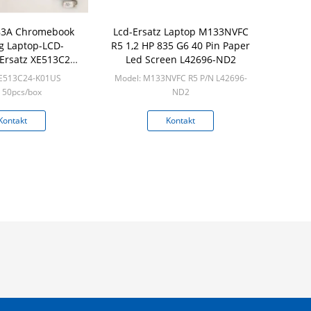
83A Chromebook
Lcd-Ersatz Laptop M133NVFC
 Laptop-LCD-
R5 1,2 HP 835 G6 40 Pin Paper
-Ersatz XE513C24-
Led Screen L42696-ND2
K01US
XE513C24-K01US
Model: M133NVFC R5 P/N L42696-
 50pcs/box
ND2
Min: 50pcs/box
Kontakt
Kontakt