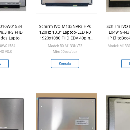
SD10W01584
Schirm IVO M133NVF3 HPs
Schirm IVO
8.3 IPS FHD
120Hz 13,3“ Laptop-LED R0
L04919-N31
 des Laptop-
1920x1080 FHD EDV 40pin
HP EliteBoo
RU
NON-TOUCH
10W01584
Model: R0 M133NVF3
Model: M133N
8 V8.3
Min: 50pcs/box
/box
Min:
t
Kontakt