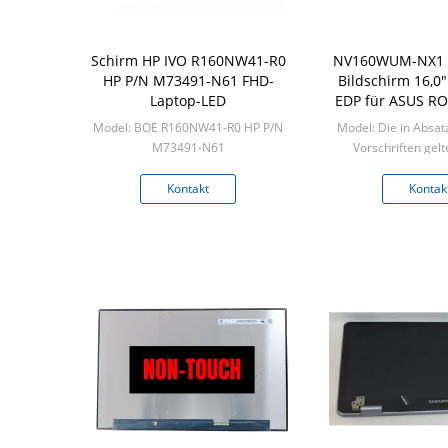
Schirm HP IVO R160NW41-R0
NV160WUM-NX1 L
HP P/N M73491-N61 FHD-
Bildschirm 16,0
Laptop-LED
EDP für ASUS R
M16
Model: BOE R160NW41-R0 HP P/N
Model: Die in Absat
M73491-N61
Vorschriften gelt
Min: 50pcs/box
Fahrzeuge, die mit 
ausgesta
Kontakt
Kontak
Min: 50 Stück pr