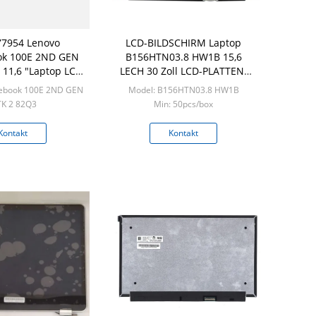
7954 Lenovo
LCD-BILDSCHIRM Laptop
k 100E 2ND GEN
B156HTN03.8 HW1B 15,6
11,6 "Laptop LCD
LECH 30 Zoll LCD-PLATTEN-
Bildschirm
1920x1080 FHD PIN IPS
ebook 100E 2ND GEN
Model: B156HTN03.8 HW1B
K 2 82Q3
Min: 50pcs/box
ück pro Schachtel
Kontakt
Kontakt