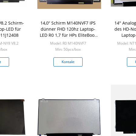
8.2 Schirm-
14,0“ Schirm M140NVF7 IPS
14" Analog
top-LED für
dünner FHD 120hz Laptop-
des HD-No
D11J12408
LED R0 1,7 für HPs EliteBook
Laptop
G4 Platte der Anzeigen-
NT140W
M-NY8 V8.2
Model: R0 M140NVF7
Model: NT
Matrix-1920x1080
/box
Min: 50pcs/box
Min:
t
Kontakt