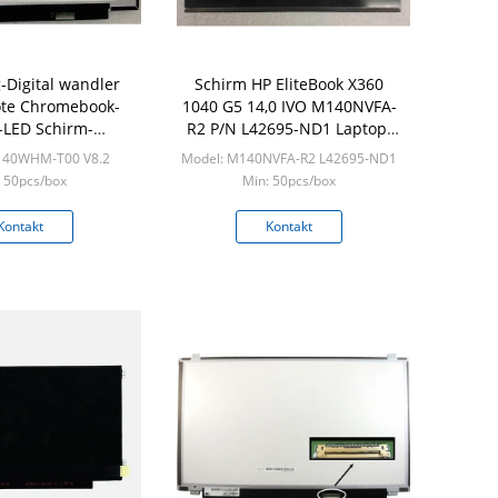
-Digital wandler
Schirm HP EliteBook X360
te Chromebook-
1040 G5 14,0 IVO M140NVFA-
-LED Schirm-
R2 P/N L42695-ND1 Laptop-
HM-T00 V8.2
LED“
140WHM-T00 V8.2
Model: M140NVFA-R2 L42695-ND1
 50pcs/box
Min: 50pcs/box
Kontakt
Kontakt