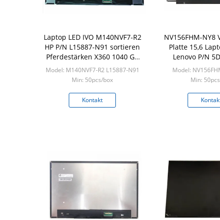
Laptop LED IVO M140NVF7-R2
NV156FHM-NY8 V
HP P/N L15887-N91 sortieren
Platte 15,6 Lap
Pferdestärken X360 1040 G5
Lenovo P/N 5
14,0“ aus
Model: M140NVF7-R2 L15887-N91
Model: NV156FH
Min: 50pcs/box
Min: 50pcs
Kontakt
Kontak