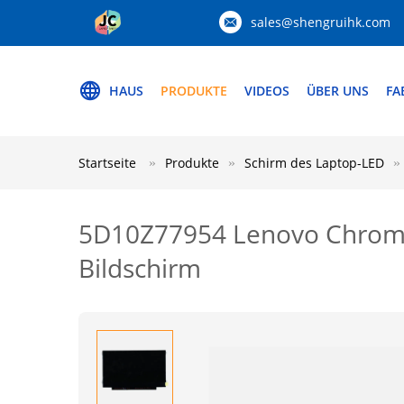
sales@shengruihk.com
HAUS
PRODUKTE
VIDEOS
ÜBER UNS
FA
Startseite
Produkte
Schirm des Laptop-LED
5D10Z77954 Lenovo Chrome
Bildschirm