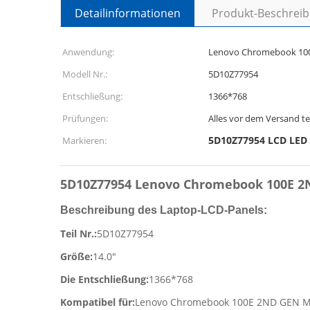
Detailinformationen
Produkt-Beschrei
Anwendung:
Lenovo Chromebook 10
Modell Nr.:
5D10Z77954
Entschließung:
1366*768
Prüfungen:
Alles vor dem Versand t
5D10Z77954 LCD LED 
Markieren:
5D10Z77954 Lenovo Chromebook 100E 2N
Beschreibung des Laptop-LCD-Panels:
Teil Nr.:
5D10Z77954
Größe:
14.0"
Die Entschließung:
1366*768
Kompatibel für:
Lenovo Chromebook 100E 2ND GEN M