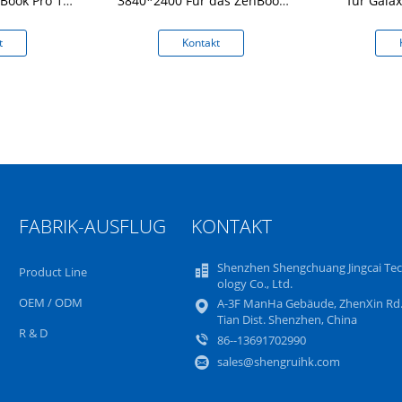
Book Pro 15
3840*2400 Für das ZenBook
für Gala
DB
14X UX5400 UN5401Q
N
t
Kontakt
FABRIK-AUSFLUG
KONTAKT
Shenzhen Shengchuang Jingcai Te
Product Line
ology Co., Ltd.
OEM / ODM
A-3F ManHa Gebäude, ZhenXin Rd.
Tian Dist. Shenzhen, China
R & D
86--13691702990
sales@shengruihk.com