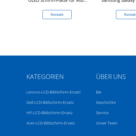
 für Lenovo
OLED Schirm-Platte für Asus
Samsung Galaxy 
 P51s UHD
Vivobook K513EQ-PB79
NP950X
kt
Kontakt
Kontak
KATEGORIEN
ÜBER UNS
Lenovo-LCD-Bildschirm-Ersatz
Bie
Dell-LCD-Bildschirm-Ersatz
Geschichte
HP-LCD-Bildschirm-Ersatz
Service
Acer-LCD-Bildschirm-Ersatz
Unser Team