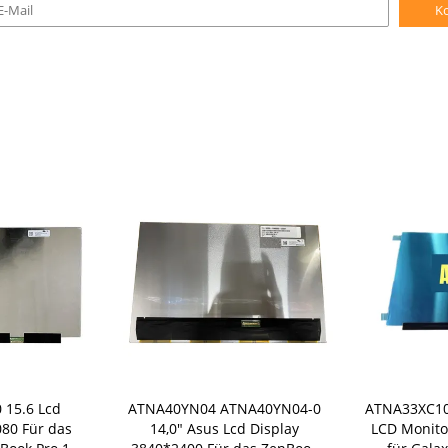
K
 15.6 Lcd
ATNA40YN04 ATNA40YN04-0
ATNA33XC10
80 Für das
14,0" Asus Lcd Display
LCD Monito