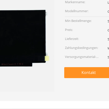
Markenname:
Modellnummer:
Min Bestellmenge:
Preis:
Lieferzeit:
5
Zahlungsbedingungen:
Versorgungsmaterial-
Fähigkeit:
Kontakt