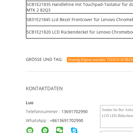
5CB1E21835 Handlehne mit Touchpad-Tastatur für 
MTK 2 82Q3
5B31E21845 Lcd Bezel Frontcover für Lenovo Chrom
5CB1E21820 LCD Rückendeckel für Lenovo Chromeb
GRÖSSE UND TAG:
Analog-Digital wandler TOUCH SCREE
KONTAKTDATEN
Luo
Telefonnummer :
13691702990
WhatsApp :
+8613691702990