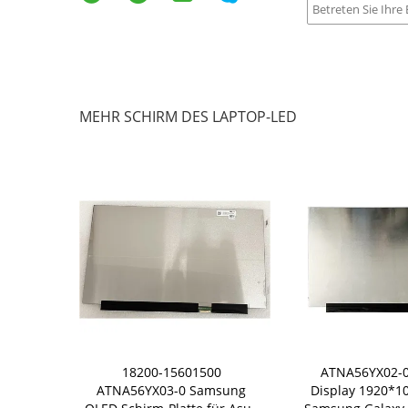
MEHR SCHIRM DES LAPTOP-LED
Q156D1JW05
18200-15601500
ATNA56YX02-0
 des LCD-
ATNA56YX03-0 Samsung
Display 1920*10