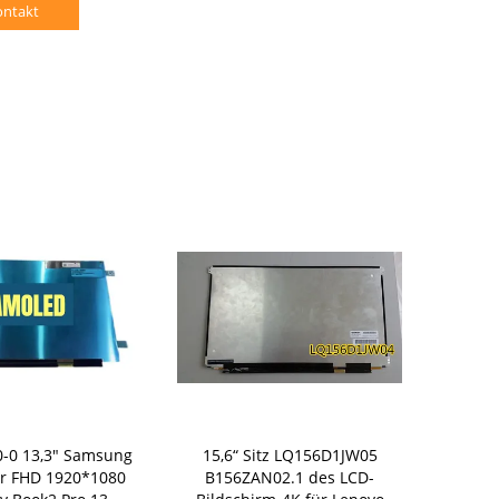
ontakt
-0 13,3" Samsung
15,6“ Sitz LQ156D1JW05
18200
r FHD 1920*1080
B156ZAN02.1 des LCD-
ATNA56YX