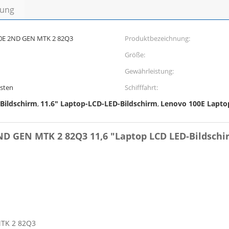
bung
0E 2ND GEN MTK 2 82Q3
Produktbezeichnung:
Größe:
Gewährleistung:
esten
Schifffahrt:
Bildschirm
11.6" Laptop-LCD-LED-Bildschirm
Lenovo 100E Lapto
,
,
D GEN MTK 2 82Q3 11,6 "Laptop LCD LED-Bildschi
TK 2 82Q3