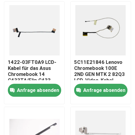
1422-03FT0A9 LCD-
5C11E21846 Lenovo
Kabel für das Asus
Chromebook 100E
Chromebook 14
2ND GEN MTK 2 82Q3
C433TA/Flip C433
LCD-Video-Kabel
Anfrage absenden
Anfrage absenden
Nach Hause
Über uns
Kontakte