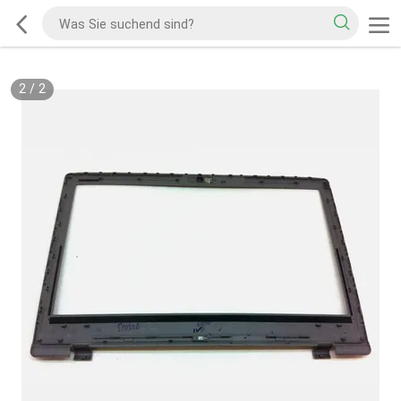
2
/
2