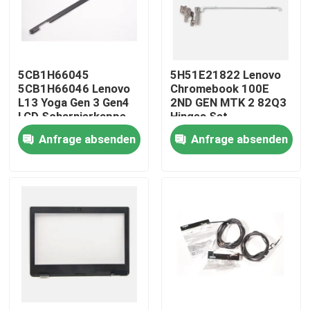
Produkte
5CB1H66045
5H51E21822 Lenovo
Videos
5CB1H66046 Lenovo
Chromebook 100E
L13 Yoga Gen 3 Gen4
2ND GEN MTK 2 82Q3
LCD Scharnierkappe
Hinges Set
Lenovo-LCD-Bildschirm-Ersatz
Abdeckband
Anfrage absenden
Anfrage absenden
Dell-LCD-Bildschirm-Ersatz
HP-LCD-Bildschirm-Ersatz
Acer-LCD-Bildschirm-Ersatz
Macbook-LCD-Bildschirm-Ersatz