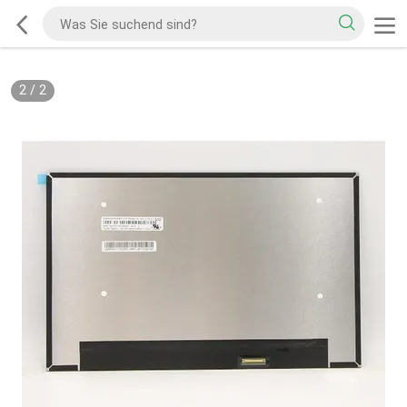
2
/
2