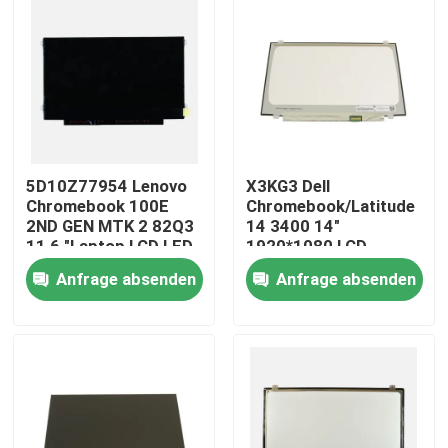
5D10Z77954 Lenovo
X3KG3 Dell
Chromebook 100E
Chromebook/Latitude
2ND GEN MTK 2 82Q3
14 3400 14"
11,6 "Laptop LCD LED-
1920*1080 LCD-
Bildschirm
Bildschirm Matte-
Anfrage absenden
Anfrage absenden
Panel
Nach Hause
Über uns
Kontakte