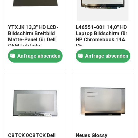
Produkte
YTXJK 13,3" HD LCD-
L46551-001 14,0" HD
Bildschirm Breitbild
Laptop Bildschirm für
Videos
Matte-Panel für Dell
HP Chromebook 14A
OEM Latitude
G5
5300/7300
Anfrage absenden
Anfrage absenden
Lenovo-LCD-Bildschirm-Ersatz
NT133WHM-N61
Dell-LCD-Bildschirm-Ersatz
HP-LCD-Bildschirm-Ersatz
Acer-LCD-Bildschirm-Ersatz
Macbook-LCD-Bildschirm-Ersatz
C8TCK 0C8TCK Dell
Neues Glossy