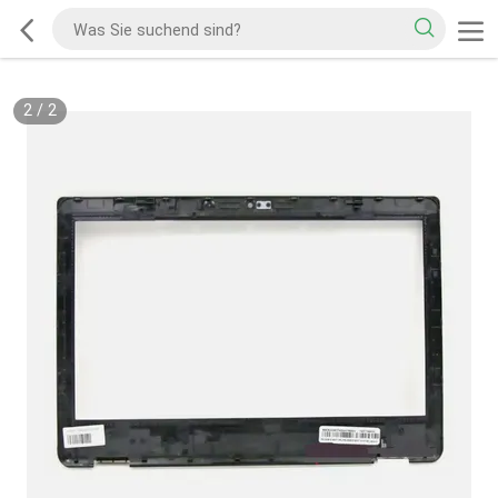
2
/
2