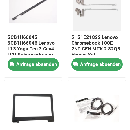
Produkte
Videos
5CB1H66045
5H51E21822 Lenovo
5CB1H66046 Lenovo
Chromebook 100E
L13 Yoga Gen 3 Gen4
2ND GEN MTK 2 82Q3
Lenovo-LCD-Bildschirm-Ersatz
LCD Scharnierkappe
Hinges Set
Abdeckband
Anfrage absenden
Anfrage absenden
Dell-LCD-Bildschirm-Ersatz
HP-LCD-Bildschirm-Ersatz
Acer-LCD-Bildschirm-Ersatz
Macbook-LCD-Bildschirm-Ersatz