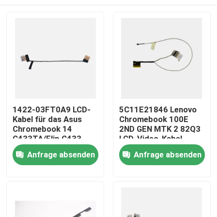
1422-03FT0A9 LCD-
5C11E21846 Lenovo
Kabel für das Asus
Chromebook 100E
Chromebook 14
2ND GEN MTK 2 82Q3
C433TA/Flip C433
LCD-Video-Kabel
Nach Hause
Anfrage absenden
Anfrage absenden
Über uns
Kontakte