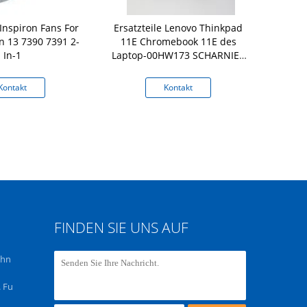
Inspiron Fans For
Ersatzteile Lenovo Thinkpad
Ersatzteile 
on 13 7390 7391 2-
11E Chromebook 11E des
des Laptop-
In-1
Laptop-00HW173 SCHARNIER
Satz
Kontakt
Kontakt
K
FINDEN SIE UNS AUF
chn
 Fu