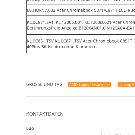
60.HQFN7.002 Acer Chromebook C871/C871T LCD Rüc
KL.0C871.SV1, KL.12005.001, KL.1200D.001 Acer Chro
Berührungsfreie Anzeige B120XAN01.0 N120ACA-EA1
KL.0C851.TSV KL.0C871.TSV Acer Chromebook C851T 
40Pins Bildschirm ohne Klammern
GRÖSSE UND TAG:
AMD-Laptop-Ersatzteile
Laptop-E
KONTAKTDATEN
Luo