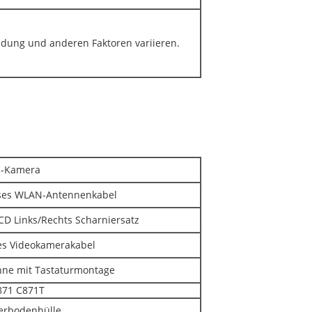
dung und anderen Faktoren variieren.
m-Kamera
ses WLAN-Antennenkabel
D Links/Rechts Scharniersatz
es Videokamerakabel
ne mit Tastaturmontage
871 C871T
erbodenhülle