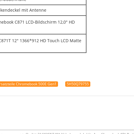
kendeckel mit Antenne
mebook C871 LCD-Bildschirm 12,0" HD
C871T 12" 1366*912 HD Touch LCD Matte
rsatzteile Chromebook 500E Gen1
5H50Q79755