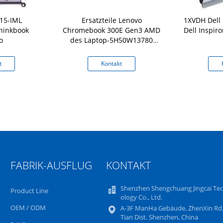
 15-IML
Ersatzteile Lenovo
1XVDH Dell 
hinkbook
Chromebook 300E Gen3 AMD
Dell Inspir
o
des Laptop-5H50W13780
Scharnier-Satz
t
Kontakt
FABRIK-AUSFLUG
KONTAKT
Shenzhen Shengchuang Jingcai Te
Product Line
ology Co., Ltd.
OEM / ODM
A-3F ManHa Gebäude, ZhenXin Rd.
Tian Dist. Shenzhen, China