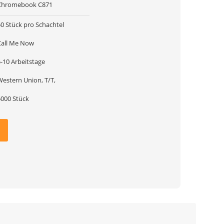
Chromebook C871
50 Stück pro Schachtel
Call Me Now
-10 Arbeitstage
Western Union, T/T,
5000 Stück