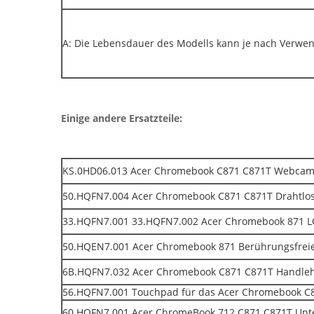
A: Die Lebensdauer des Modells kann je nach Verwen
Einige andere Ersatzteile:
KS.0HD06.013 Acer Chromebook C871 C871T Webca
50.HQFN7.004 Acer Chromebook C871 C871T Drahtlo
33.HQFN7.001 33.HQFN7.002 Acer Chromebook 871 LC
50.HQEN7.001 Acer Chromebook 871 Berührungsfrei
6B.HQFN7.032 Acer Chromebook C871 C871T Handleh
56.HQFN7.001 Touchpad für das Acer Chromebook C
60.HQFN7.001 Acer ChromeBook 712 C871 C871T Unt