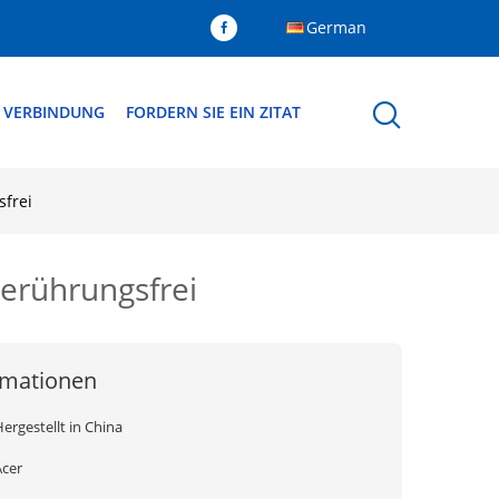
German
N VERBINDUNG
FORDERN SIE EIN ZITAT
frei
erührungsfrei
rmationen
ergestellt in China
Acer