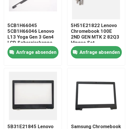
Produkte
5CB1H66045
5H51E21822 Lenovo
5CB1H66046 Lenovo
Chromebook 100E
Videos
L13 Yoga Gen 3 Gen4
2ND GEN MTK 2 82Q3
LCD Scharnierkappe
Hinges Set
Abdeckband
Anfrage absenden
Anfrage absenden
Lenovo-LCD-Bildschirm-Ersatz
Dell-LCD-Bildschirm-Ersatz
HP-LCD-Bildschirm-Ersatz
Acer-LCD-Bildschirm-Ersatz
Macbook-LCD-Bildschirm-Ersatz
5B31E21845 Lenovo
Samsung Chromebook