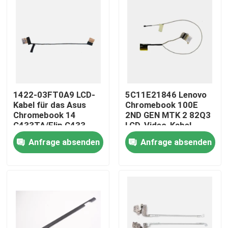
1422-03FT0A9 LCD-
5C11E21846 Lenovo
Kabel für das Asus
Chromebook 100E
Chromebook 14
2ND GEN MTK 2 82Q3
C433TA/Flip C433
LCD-Video-Kabel
Anfrage absenden
Anfrage absenden
Nach Hause
Über uns
Kontakte