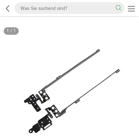
1
/
1