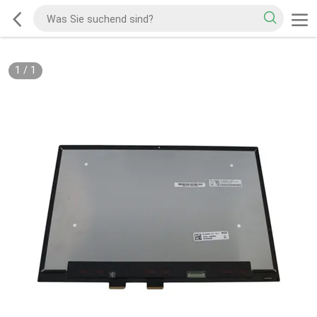
1
/
1