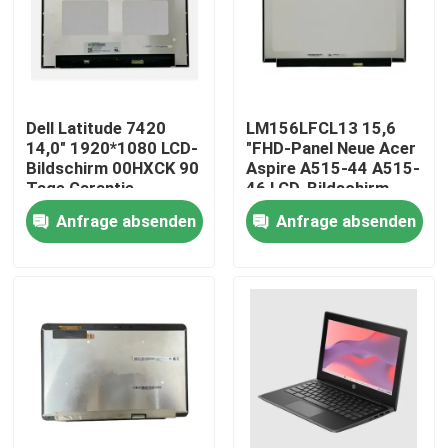
Produkte
Videos
Dell Latitude 7420
LM156LFCL13 15,6
14,0" 1920*1080 LCD-
"FHD-Panel Neue Acer
Bildschirm 00HXCK 90
Aspire A515-44 A515-
Lenovo-LCD-Bildschirm-Ersatz
Tage Garantie
46 LCD-Bildschirm
Anfrage absenden
Anfrage absenden
Dell-LCD-Bildschirm-Ersatz
HP-LCD-Bildschirm-Ersatz
Acer-LCD-Bildschirm-Ersatz
Macbook-LCD-Bildschirm-Ersatz