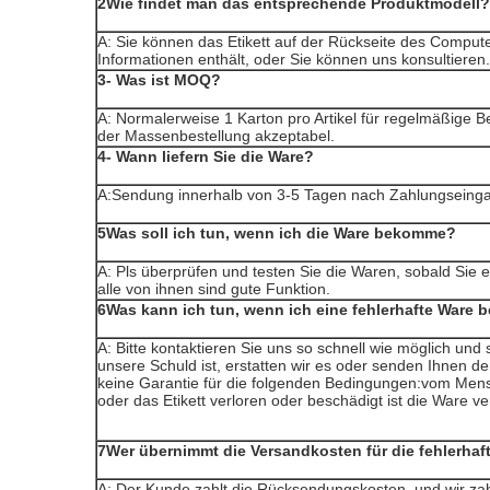
2Wie findet man das entsprechende Produktmodell?
A: Sie können das Etikett auf der Rückseite des Compute
Informationen enthält, oder Sie können uns konsultieren.
3- Was ist MOQ?
A: Normalerweise 1 Karton pro Artikel für regelmäßige B
der Massenbestellung akzeptabel.
4- Wann liefern Sie die Ware?
A:Sendung innerhalb von 3-5 Tagen nach Zahlungseing
5Was soll ich tun, wenn ich die Ware bekomme?
A: Pls überprüfen und testen Sie die Waren, sobald Sie e
alle von ihnen sind gute Funktion.
6Was kann ich tun, wenn ich eine fehlerhafte Ware
A: Bitte kontaktieren Sie uns so schnell wie möglich und
unsere Schuld ist, erstatten wir es oder senden Ihnen den
keine Garantie für die folgenden Bedingungen:vom Me
oder das Etikett verloren oder beschädigt ist die Ware 
7Wer übernimmt die Versandkosten für die fehlerha
A: Der Kunde zahlt die Rücksendungskosten, und wir zah