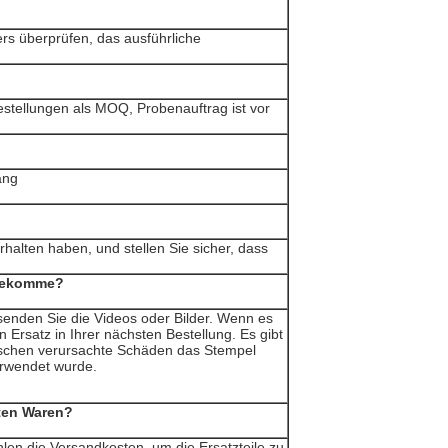
rs überprüfen, das ausführliche
estellungen als MOQ, Probenauftrag ist vor
ang
rhalten haben, und stellen Sie sicher, dass
 bekomme?
 senden Sie die Videos oder Bilder. Wenn es
 Ersatz in Ihrer nächsten Bestellung. Es gibt
nschen verursachte Schäden das Stempel
verwendet wurde.
ften Waren?
len die Versandkosten, um die Ersatzteile zu