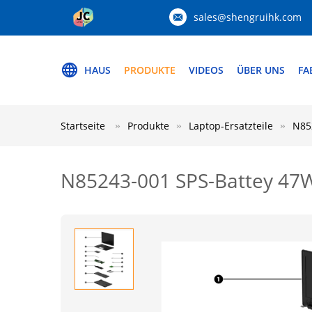
sales@shengruihk.com
HAUS
PRODUKTE
VIDEOS
ÜBER UNS
FA
Startseite
Produkte
Laptop-Ersatzteile
N85
N85243-001 SPS-Battey 47W