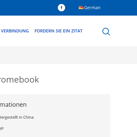
German
N VERBINDUNG
FORDERN SIE EIN ZITAT
hromebook
rmationen
ergestellt in China
HP