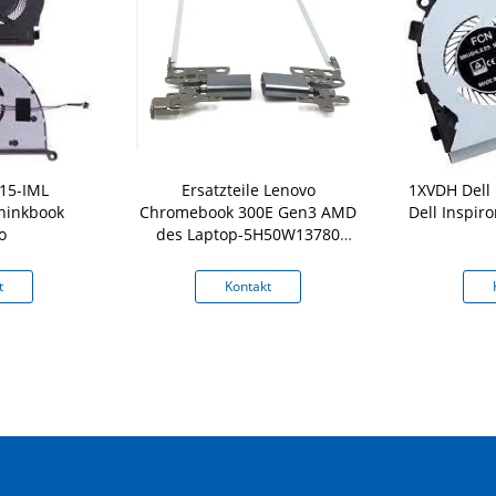
 15-IML
Ersatzteile Lenovo
1XVDH Dell 
hinkbook
Chromebook 300E Gen3 AMD
Dell Inspir
o
des Laptop-5H50W13780
Scharnier-Satz
t
Kontakt