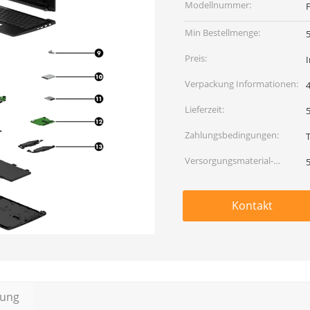
Modellnummer:
Min Bestellmenge:
Preis:
I
Verpackung Informationen:
Lieferzeit:
5
Zahlungsbedingungen:
Versorgungsmaterial-
Fähigkeit:
Kontakt
bung