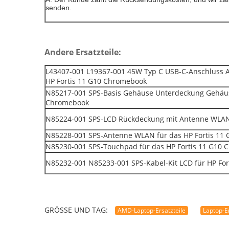
senden.
Andere Ersatzteile:
L43407-001 L19367-001 45W Typ C USB-C-Anschluss A
HP Fortis 11 G10 Chromebook
N85217-001 SPS-Basis Gehäuse Unterdeckung Gehäus
Chromebook
N85224-001 SPS-LCD Rückdeckung mit Antenne WLAN 
N85228-001 SPS-Antenne WLAN für das HP Fortis 11
N85230-001 SPS-Touchpad für das HP Fortis 11 G10
N85232-001 N85233-001 SPS-Kabel-Kit LCD für HP Fo
GRÖSSE UND TAG:
AMD-Laptop-Ersatzteile
Laptop-E