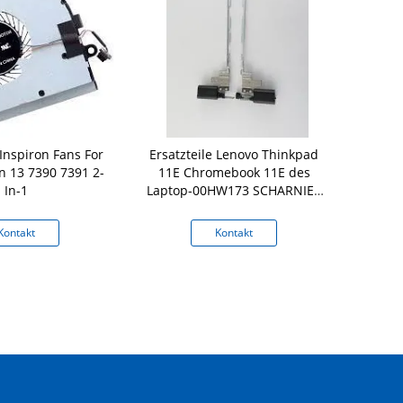
Inspiron Fans For
Ersatzteile Lenovo Thinkpad
Ersatzteile 
on 13 7390 7391 2-
11E Chromebook 11E des
des Laptop-
In-1
Laptop-00HW173 SCHARNIER
Satz
Kontakt
Kontakt
K