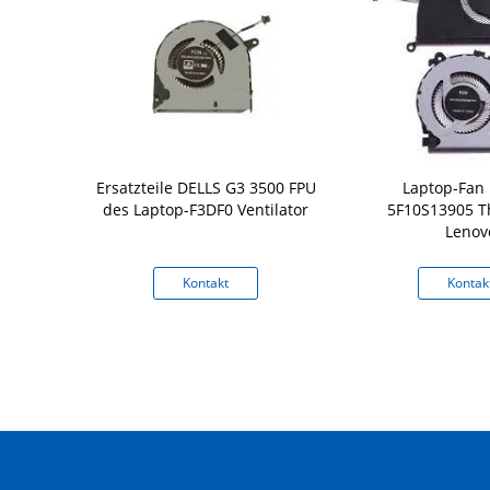
ovo Thinkpad
Ersatzteile DELLS G3 3500 FPU
Laptop-Fan
ok 11E des
des Laptop-F3DF0 Ventilator
5F10S13905 T
3 SCHARNIER
Lenov
kt
Kontakt
Kontak