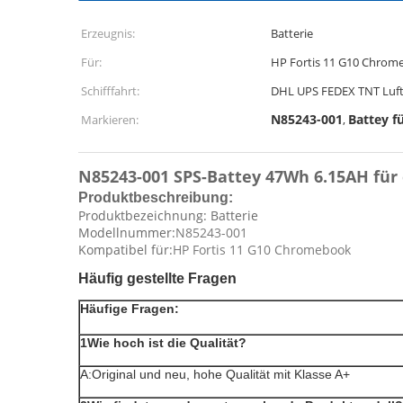
Erzeugnis:
Batterie
Für:
HP Fortis 11 G10 Chrom
Schifffahrt:
DHL UPS FEDEX TNT Luft
N85243-001
Battey f
Markieren:
,
N85243-001 SPS-Battey 47Wh 6.15AH für
Produktbeschreibung:
Produktbezeichnung: Batterie
Modellnummer:
N85243-001
Kompatibel für:
HP Fortis 11 G10 Chromebook
Häufig gestellte Fragen
Häufige Fragen:
1Wie hoch ist die Qualität?
A:Original und neu, hohe Qualität mit Klasse A+