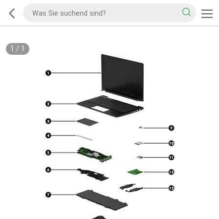
1
/
1