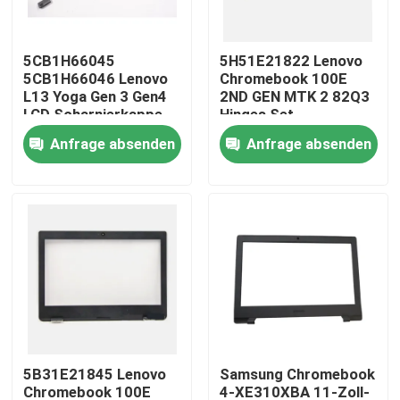
Produkte
5CB1H66045
5H51E21822 Lenovo
5CB1H66046 Lenovo
Chromebook 100E
L13 Yoga Gen 3 Gen4
2ND GEN MTK 2 82Q3
Videos
LCD Scharnierkappe
Hinges Set
Abdeckband
Anfrage absenden
Anfrage absenden
Lenovo-LCD-Bildschirm-Ersatz
Dell-LCD-Bildschirm-Ersatz
HP-LCD-Bildschirm-Ersatz
Acer-LCD-Bildschirm-Ersatz
5B31E21845 Lenovo
Samsung Chromebook
Macbook-LCD-Bildschirm-Ersatz
Chromebook 100E
4-XE310XBA 11-Zoll-