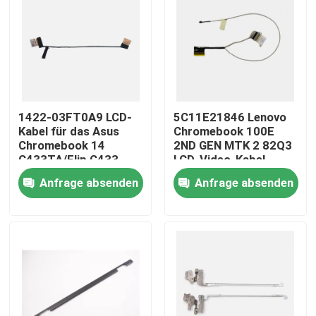
1422-03FT0A9 LCD-
5C11E21846 Lenovo
Kabel für das Asus
Chromebook 100E
Chromebook 14
2ND GEN MTK 2 82Q3
C433TA/Flip C433
LCD-Video-Kabel
Anfrage absenden
Anfrage absenden
Nach Hause
Über uns
Kontakte