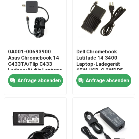
0A001-00693900
Dell Chromebook
Asus Chromebook 14
Latitude 14 3400
C433TA/Flip C433
Laptop-Ladegerät
Ladegerät für Laptops
65W USB-C 2WDR5
und
Anfrage absenden
Anfrage absenden
Wechselstromadapter
Nach Hause
Über uns
Kontakte