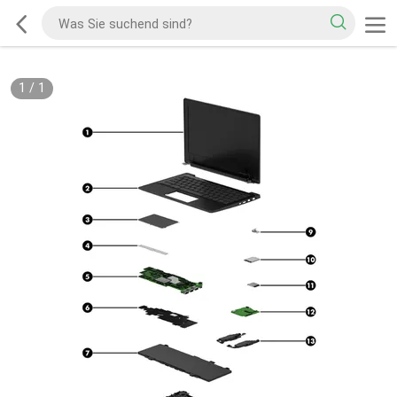
1
/
1