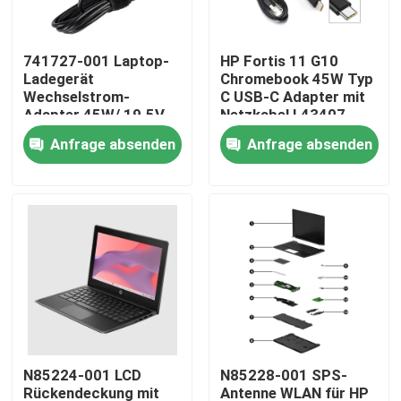
Produkte
741727-001 Laptop-
HP Fortis 11 G10
Ladegerät
Chromebook 45W Typ
Wechselstrom-
C USB-C Adapter mit
Videos
Adapter 45W/ 19.5V
Netzkabel L43407-
2.31A Für das HP
001 L19367-001
Anfrage absenden
Anfrage absenden
Chromebook 11 G4
Lenovo-LCD-Bildschirm-Ersatz
Dell-LCD-Bildschirm-Ersatz
HP-LCD-Bildschirm-Ersatz
Acer-LCD-Bildschirm-Ersatz
N85224-001 LCD
N85228-001 SPS-
Macbook-LCD-Bildschirm-Ersatz
Rückendeckung mit
Antenne WLAN für HP