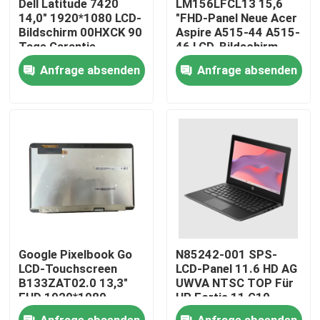
Dell Latitude 7420
LM156LFCL13 15,6
14,0" 1920*1080 LCD-
"FHD-Panel Neue Acer
Bildschirm 00HXCK 90
Aspire A515-44 A515-
Produkte
Tage Garantie
46 LCD-Bildschirm
Anfrage absenden
Anfrage absenden
Videos
Lenovo-LCD-Bildschirm-Ersatz
Dell-LCD-Bildschirm-Ersatz
HP-LCD-Bildschirm-Ersatz
Google Pixelbook Go
N85242-001 SPS-
Acer-LCD-Bildschirm-Ersatz
LCD-Touchscreen
LCD-Panel 11.6 HD AG
B133ZAT02.0 13,3"
UWVA NTSC TOP Für
FHD 1920*1080
HP Fortis 11 G10
30pins Chromebook
Chromebook
Macbook-LCD-Bildschirm-Ersatz
Anfrage absenden
Anfrage absenden