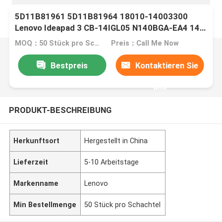
5D11B81961 5D11B81964 18010-14003300
Lenovo Ideapad 3 CB-14IGL05 N140BGA-EA4 14"
1366*768 Matte 30-Pin-LCD-Bildschirm
MOQ：50 Stück pro Schachtel
Preis：Call Me Now
Bestpreis
Kontaktieren Sie
uns
PRODUKT-BESCHREIBUNG
Herkunftsort
Hergestellt in China
Lieferzeit
5-10 Arbeitstage
Markenname
Lenovo
Min Bestellmenge
50 Stück pro Schachtel