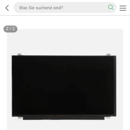
2
/
2