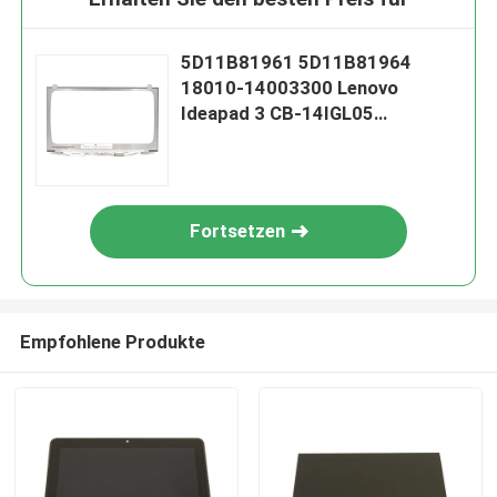
5D11B81961 5D11B81964
18010-14003300 Lenovo
Ideapad 3 CB-14IGL05
N140BGA-EA4 14" 1366*768
Matte 30-Pin-LCD-Bildschirm
Fortsetzen
Empfohlene Produkte