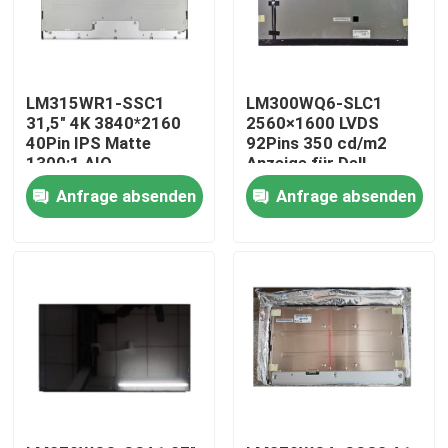
LM315WR1-SSC1
LM300WQ6-SLC1
31,5" 4K 3840*2160
2560×1600 LVDS
40Pin IPS Matte
92Pins 350 cd/m2
1300:1 AIO-
Anzeige für Dell
Paneldisplay
UltraSharp U3014
Anfrage absenden
Anfrage absenden
Nach Hause
Über uns
Kontakte