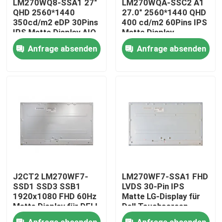
LM270WQ8-SSA1 27"
LM270WQA-SSC2 A1
QHD 2560*1440
27.0" 2560*1440 QHD
350cd/m2 eDP 30Pins
400 cd/m2 60Pins IPS
Produkte
IPS Matte Display AIO
Matte Display
Bildschirm
Anfrage absenden
Anfrage absenden
Videos
Lenovo-LCD-Bildschirm-Ersatz
Dell-LCD-Bildschirm-Ersatz
HP-LCD-Bildschirm-Ersatz
J2CT2 LM270WF7-
LM270WF7-SSA1 FHD
Acer-LCD-Bildschirm-Ersatz
SSD1 SSD3 SSB1
LVDS 30-Pin IPS
1920x1080 FHD 60Hz
Matte LG-Display für
Matte Display für DELL
Dell Touchscreen
I7700
Macbook-LCD-Bildschirm-Ersatz
Anfrage absenden
Anfrage absenden