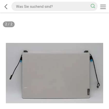
2
/
2