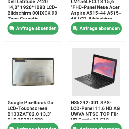
Dell Latitude 7420
LM156LFCL13 15,6
14,0" 1920*1080 LCD-
"FHD-Panel Neue Acer
Bildschirm 00HXCK 90
Aspire A515-44 A515-
Produkte
Tage Garantie
46 LCD-Bildschirm
Anfrage absenden
Anfrage absenden
Videos
Lenovo-LCD-Bildschirm-Ersatz
Dell-LCD-Bildschirm-Ersatz
HP-LCD-Bildschirm-Ersatz
Google Pixelbook Go
N85242-001 SPS-
Acer-LCD-Bildschirm-Ersatz
LCD-Touchscreen
LCD-Panel 11.6 HD AG
B133ZAT02.0 13,3"
UWVA NTSC TOP Für
FHD 1920*1080
HP Fortis 11 G10
30pins Chromebook
Chromebook
Macbook-LCD-Bildschirm-Ersatz
Anfrage absenden
Anfrage absenden