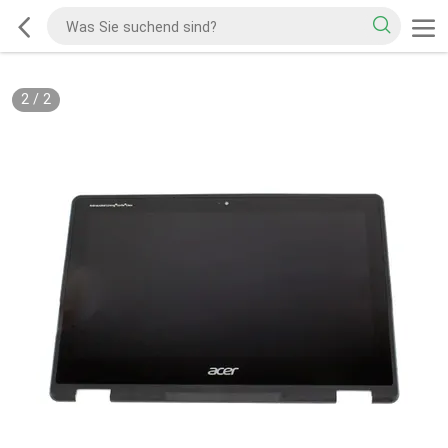
2
/
2