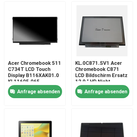
Acer Chromebook 511
KL.0C871.SV1 Acer
C734T LCD Touch
Chromebook C871
Display B116XAK01.0
LCD Bildschirm Ersatz
KL11605.065
12,0 " HD Nicht
berührbar
Anfrage absenden
Anfrage absenden
B120XAN01.0
Nach Hause
Über uns
Kontakte