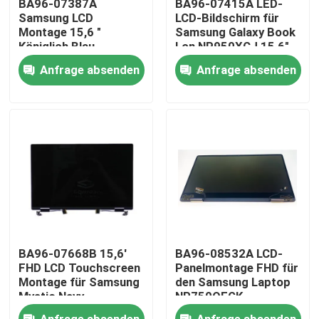
BA96-07387A
BA96-07415A LED-
Samsung LCD
LCD-Bildschirm für
Montage 15,6 "
Samsung Galaxy Book
Produkte
Königlich Blau
Lon NP950XCJ 15,6"
NP950QCG-K01US
FHD
Anfrage absenden
Anfrage absenden
NP950QCG-K01US
Videos
Blau
Lenovo-LCD-Bildschirm-Ersatz
Dell-LCD-Bildschirm-Ersatz
HP-LCD-Bildschirm-Ersatz
BA96-07668B 15,6'
BA96-08532A LCD-
Acer-LCD-Bildschirm-Ersatz
FHD LCD Touchscreen
Panelmontage FHD für
Montage für Samsung
den Samsung Laptop
Mystic Navy
NP750QFGK
NP950QDB-KB3US
Macbook-LCD-Bildschirm-Ersatz
Anfrage absenden
Anfrage absenden