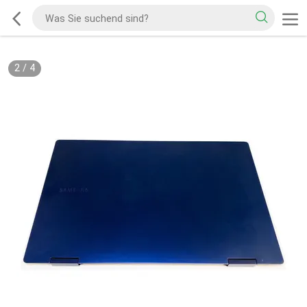
2
/
4