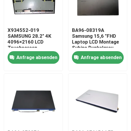
X934552-019
BA96-08319A
SAMSUNG 28.2" 4K
Samsung 15,6 "FHD
4096×2160 LCD
Laptop LCD Montage
Touchscreen
Subins Dunkelgrau
LTM282RL01 mit
Mars2-15
Anfrage absenden
Anfrage absenden
Glas-Touchscreen
Nach Hause
Über uns
Kontakte