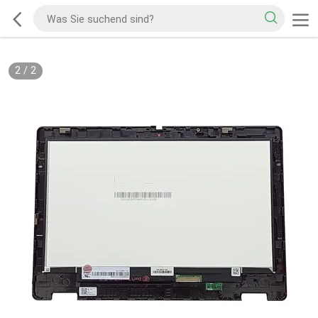
2
/
2