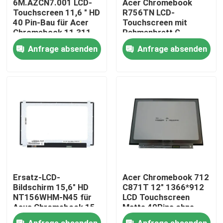
6M.AZCN7.001 LCD-
Acer Chromebook
Touchscreen 11,6 " HD
R756TN LCD-
40 Pin-Bau für Acer
Touchscreen mit
Produkte
Chromebook 11 311
Rahmenbrett G-
R722T-K95L
Sensor 6M.KEAN7.002
Anfrage absenden
Anfrage absenden
6M.KEDN7.001
Videos
Lenovo-LCD-Bildschirm-Ersatz
Dell-LCD-Bildschirm-Ersatz
HP-LCD-Bildschirm-Ersatz
Ersatz-LCD-
Acer Chromebook 712
Acer-LCD-Bildschirm-Ersatz
Bildschirm 15,6" HD
C871T 12" 1366*912
NT156WHM-N45 für
LCD Touchscreen
Asus Chromebook 15
Matte 40Pins ohne
C523NA
Klammern
Macbook-LCD-Bildschirm-Ersatz
Anfrage absenden
Anfrage absenden