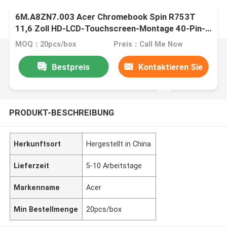
6M.A8ZN7.003 Acer Chromebook Spin R753T
11,6 Zoll HD-LCD-Touchscreen-Montage 40-Pin-
Anschluss mit Kunststoffbezel
MOQ：20pcs/box
Preis：Call Me Now
Bestpreis
Kontaktieren Sie
uns
PRODUKT-BESCHREIBUNG
Herkunftsort
Hergestellt in China
Lieferzeit
5-10 Arbeitstage
Markenname
Acer
Min Bestellmenge
20pcs/box