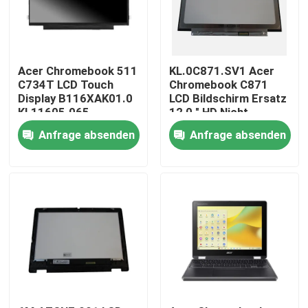
Acer Chromebook 511
KL.0C871.SV1 Acer
C734T LCD Touch
Chromebook C871
Display B116XAK01.0
LCD Bildschirm Ersatz
KL11605.065
12,0 " HD Nicht
berührbar
Anfrage absenden
Anfrage absenden
B120XAN01.0
Nach Hause
Über uns
Kontakte