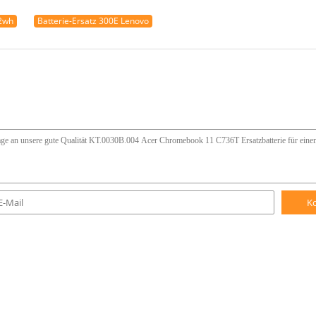
42wh
Batterie-Ersatz 300E Lenovo
K