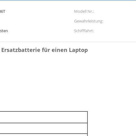
36T
Modell Nr.:
Gewährleistung:
esten
Schifffahrt:
Ersatzbatterie für einen Laptop