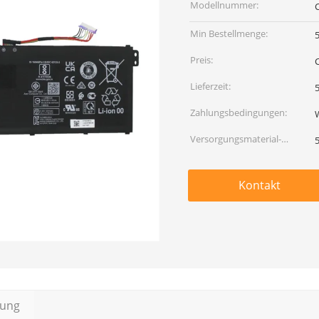
Modellnummer:
Min Bestellmenge:
Preis:
Lieferzeit:
5
Zahlungsbedingungen:
Versorgungsmaterial-
Fähigkeit:
Kontakt
bung