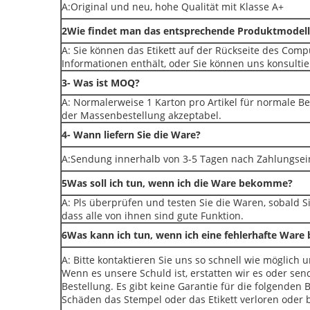
A:Original und neu, hohe Qualität mit Klasse A+
2Wie findet man das entsprechende Produktmodell
A: Sie können das Etikett auf der Rückseite des Com
Informationen enthält, oder Sie können uns konsultie
3- Was ist MOQ?
A: Normalerweise 1 Karton pro Artikel für normale Be
der Massenbestellung akzeptabel.
4- Wann liefern Sie die Ware?
A:Sendung innerhalb von 3-5 Tagen nach Zahlungse
5Was soll ich tun, wenn ich die Ware bekomme?
A: Pls überprüfen und testen Sie die Waren, sobald Si
dass alle von ihnen sind gute Funktion.
6Was kann ich tun, wenn ich eine fehlerhafte War
A: Bitte kontaktieren Sie uns so schnell wie möglich 
Wenn es unsere Schuld ist, erstatten wir es oder sen
Bestellung. Es gibt keine Garantie für die folgend
Schäden das Stempel oder das Etikett verloren oder 