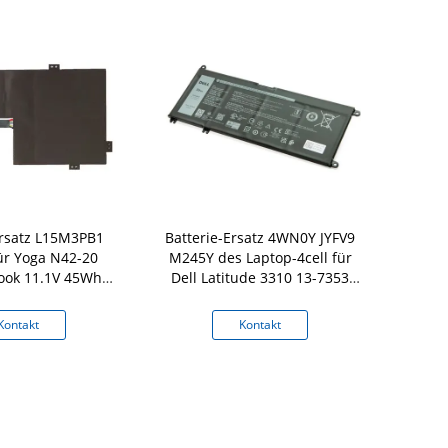
Ersatz L15M3PB1
Batterie-Ersatz 4WN0Y JYFV9
Laptop-Batt
ür Yoga N42-20
M245Y des Laptop-4cell für
BA43-00373A
ok 11.1V 45Wh
Dell Latitude 3310 13-7353
XE500C1
330 N22 N23
7577 7778 7779
Kontakt
Kontakt
K