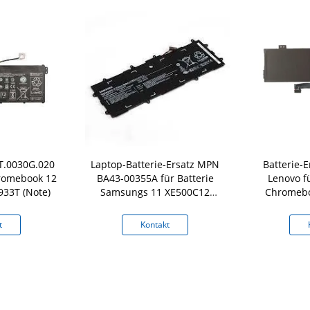
KT.0030G.020
Laptop-Batterie-Ersatz MPN
Batterie-
hromebook 12
BA43-00355A für Batterie
Lenovo f
933T (Note)
Samsungs 11 XE500C12
Chromebo
Chromebook
300E C
t
Kontakt