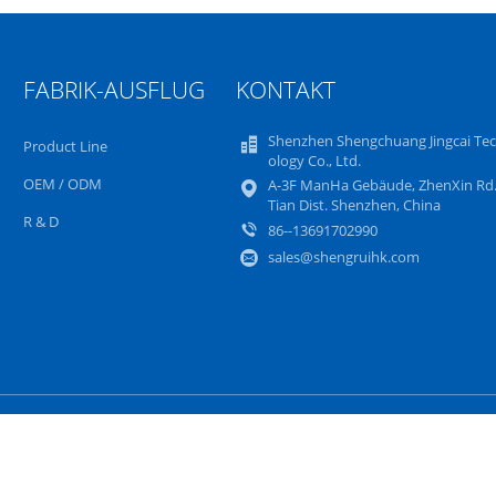
FABRIK-AUSFLUG
KONTAKT
Shenzhen Shengchuang Jingcai Te
Product Line
ology Co., Ltd.
OEM / ODM
A-3F ManHa Gebäude, ZhenXin Rd.
Tian Dist. Shenzhen, China
R & D
86--13691702990
sales@shengruihk.com
Sitemap
Datenschutz-Bestimmungen
Mobile Sei
ovo-LCD-Bildschirm-Ersatz Fournisseur. © 2023 - 2024 notebook-lcdscreen.co