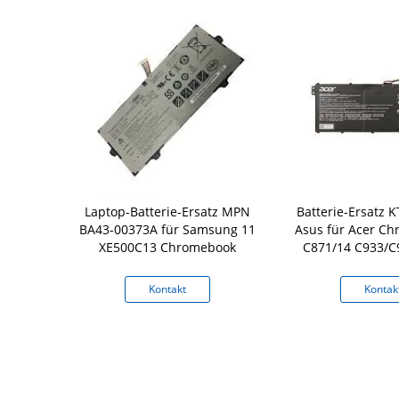
 4WN0Y JYFV9
Laptop-Batterie-Ersatz MPN
Batterie-Ersatz 
op-4cell für
BA43-00373A für Samsung 11
Asus für Acer C
310 13-7353
XE500C13 Chromebook
C871/14 C933/C
8 7779
kt
Kontakt
Kontak