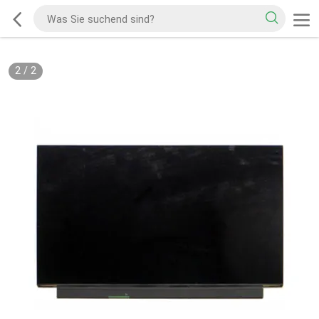
2
/
2