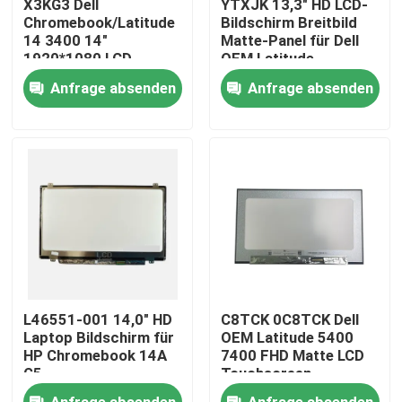
X3KG3 Dell
YTXJK 13,3" HD LCD-
Chromebook/Latitude
Bildschirm Breitbild
14 3400 14"
Matte-Panel für Dell
Produkte
1920*1080 LCD-
OEM Latitude
Bildschirm Matte-
5300/7300
Anfrage absenden
Anfrage absenden
Panel
NT133WHM-N61
Videos
Lenovo-LCD-Bildschirm-Ersatz
Dell-LCD-Bildschirm-Ersatz
HP-LCD-Bildschirm-Ersatz
L46551-001 14,0" HD
C8TCK 0C8TCK Dell
Acer-LCD-Bildschirm-Ersatz
Laptop Bildschirm für
OEM Latitude 5400
HP Chromebook 14A
7400 FHD Matte LCD
G5
Touchscreen-
Bildschirm
Macbook-LCD-Bildschirm-Ersatz
Anfrage absenden
Anfrage absenden