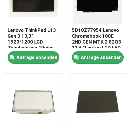
Lenovo ThinkPad L13
5D10Z77954 Lenovo
Gen 3 13,3"
Chromebook 100E
1920*1200 LCD
2ND GEN MTK 2 82Q3
Touchscreen 40pins
11,6 "Laptop LCD LED-
Enger R133NW4K R0
Bildschirm
Anfrage absenden
Anfrage absenden
Nach Hause
Über uns
Kontakte