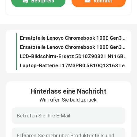
Bestpreis
Kontakt
Ersatzteile Lenovo Chromebook 100E Gen3 AMD des Laptop-5H50W13778 Scharnier stellte L+R ein
Ersatzteile Lenovo Chromebook 100E Gen3 AMD des Laptop-5H50W13778 Laptop-Schirm-Scharnier stellte L+R ein
Über uns
LCD-Bildschirm-Ersatz 5D10Z90321 N116BGE-EA2 Lenovo Chromebook 100E Gen3 AMD
Laptop-Batterie L17M3PB0 5B10Q13163 Lenovo Chromebook 100E 500E 3635mAh 42wh
Fabrik-Ausflug
Ersatz Lenovo 300E 2. AST Gen Chromebook LCD mit Einfassung und G-Sensor 5D10Y97713
Schirm-Ersatz Chromebook 500E Gen2 Lenovo mit Einfassung kein Griffel 5D10T79593
Qualitätskontrolle
Schirm-Ersatz-Analog-Digital wandler Lenovo 300E Gen2 Chromebook mit Einfassungs-G-Sensor 5D10T79505
LCD-Bildschirm-Ersatz 5D10T95195 11,6“ Lenovo für 300e Chromebook 2. GEN MTK
LCD-Bildschirm-Ersatz Chromebook 500E Gen1 Lenovo mit Einfassung 5D10Q79736
Treten Sie mit uns in Verbindung
LCD-Bildschirm-Ersatz Chromebook 300E Lenovo mit Einfassungs-G-Sensor 5D10Q93993
Hinterlass eine Nachricht
LCD-Bildschirm-Ersatz 5D10U89043 300E Chromebook Lenovo mit Einfassung berührt nicht Verison
Fordern Sie ein Zitat
Wir rufen Sie bald zurück!
Yoga-Analog-Digital wandler mit Berührungseingabe Bildschirms N23 5D68C07628 5D68C09575 Lenovo Chromebook mit Einfassungs-G-Sensor
Versammlung 5M10W64489 Lenovo Thinkpad des Yoga-11E Gen6 LCD Bildschirm- mit Einfassung
Lenovo-LCD-Bildschirm-Ersatz
Ersatzteile Lenovo Windows 300W Gen3 500W Gen3 des Laptop-5H50W13775 Scharnier-Satz
SCHARNIER Lenovo Chromebook 500E Gen1 stellte 5H50Q79755 ein
Dell-LCD-Bildschirm-Ersatz