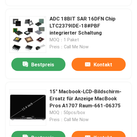
ADC 18BIT SAR 16DFN Chip
LTC2379IDE-18#PBF
integrierter Schaltung
MOQ：1 Paket
Preis：Call Me Now
Bestpreis
Kontakt
15" Macbook-LCD-Bildschirm-
Haus
Ersatz für Anzeige MacBook
Pros A1707 Raum-661-06375
MOQ：50pcs/box
Produkte
Preis：Call Me Now
Videos