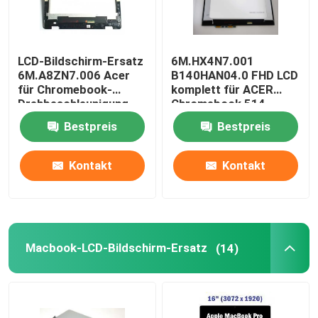
LCD-Bildschirm-Ersatz
6M.HX4N7.001
6M.A8ZN7.006 Acer
B140HAN04.0 FHD LCD
für Chromebook-
komplett für ACER
Drehbeschleunigung
Chromebook 514
511 R753T 11,6 Zoll
CP514-1H-R4HQ-US
Bestpreis
Bestpreis
Kontakt
Kontakt
Macbook-LCD-Bildschirm-Ersatz
(14)