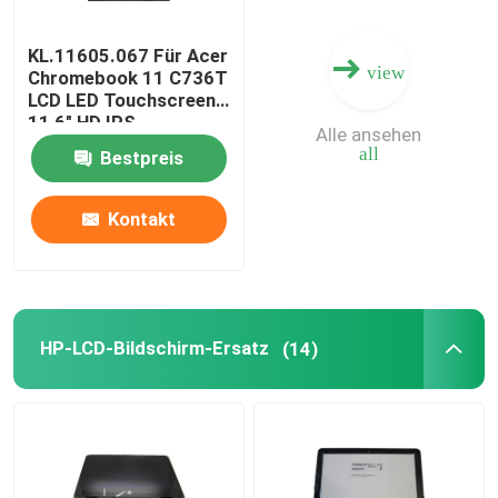
KL.11605.067 Für Acer
view
Chromebook 11 C736T
LCD LED Touchscreen
11,6" HD IPS
Alle ansehen
B116XAK01.0
all
Bestpreis
B116XAK01.2
Kontakt
HP-LCD-Bildschirm-Ersatz
(14)