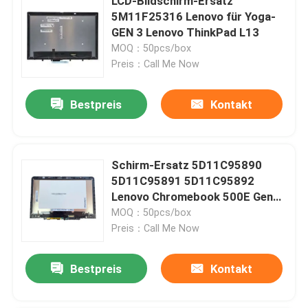
LCD-Bildschirm-Ersatz
5M11F25316 Lenovo für Yoga-
GEN 3 Lenovo ThinkPad L13
MOQ：50pcs/box
Preis：Call Me Now
Bestpreis
Kontakt
Schirm-Ersatz 5D11C95890
5D11C95891 5D11C95892
Lenovo Chromebook 500E Gen3
AMD
MOQ：50pcs/box
Preis：Call Me Now
Bestpreis
Kontakt