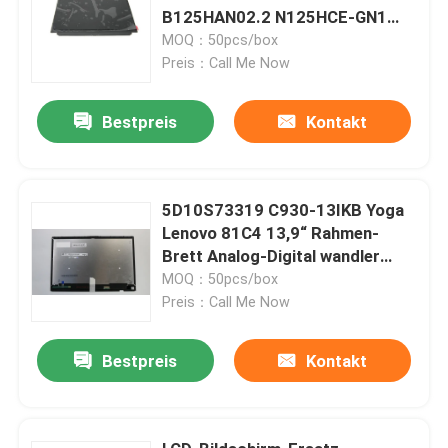
B125HAN02.2 N125HCE-GN1
FHD IPS
MOQ：50pcs/box
Preis：Call Me Now
Bestpreis
Kontakt
5D10S73319 C930-13IKB Yoga
Lenovo 81C4 13,9“ Rahmen-
Brett Analog-Digital wandler
Touch Screen FHD LCD
MOQ：50pcs/box
Versammlungs-W
Preis：Call Me Now
Bestpreis
Kontakt