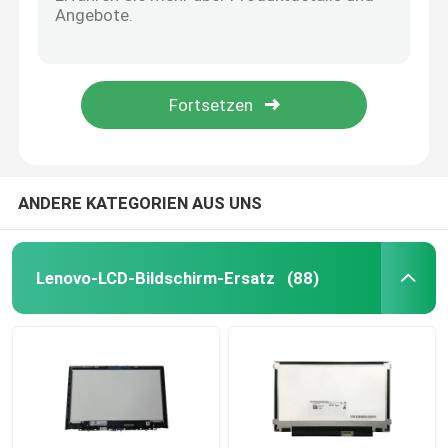
Ersatzteile Lenovo Thinkpad 11E Chromebook 11E des Laptop-00HW173 SCHARNIER Satz
Ventilator L04370-001 HP-ProBook 430 CPU-G5 440 G5
HP-LCD-Bildschirm-Ersatz
Ventilator des Laptop-01AY917 für Thinkpad X1 Yogoa 3. GEN 20LD 20LE
Laptop-Fan 15-IML 5F10S13905 Thinkbook Lenovo
Acer-LCD-Bildschirm-Ersatz
Tastatur-Ersatz 01AW353 01AV760 Lenovo Thinkpad für GEN ThinkPads 11e Yoga-11e 3.
Macbook-LCD-Bildschirm-Ersatz
ANDERE KATEGORIEN AUS UNS
Microsoft Surface LCD-Ersatz
Lenovo-LCD-Bildschirm-Ersatz
(88)
Asus-LCD-Bildschirm-Ersatz
Samsungs-Laptop-LCD-Bildschirm-Ersatz
Schirm des Laptop-LED