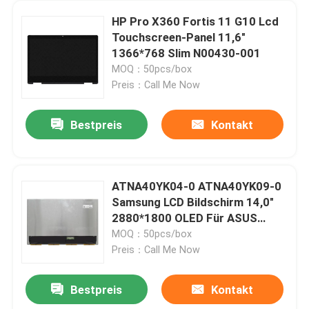
HP Pro X360 Fortis 11 G10 Lcd
Touchscreen-Panel 11,6"
1366*768 Slim N00430-001
MOQ：50pcs/box
Preis：Call Me Now
Bestpreis
Kontakt
ATNA40YK04-0 ATNA40YK09-0
Samsung LCD Bildschirm 14,0"
2880*1800 OLED Für ASUS
M3400 K3402 K3405 K6400
MOQ：50pcs/box
Preis：Call Me Now
Bestpreis
Kontakt