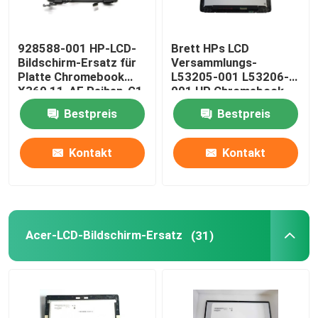
928588-001 HP-LCD-
Brett HPs LCD
Bildschirm-Ersatz für
Versammlungs-
Platte Chromebook
L53205-001 L53206-
X360 11-AE Reihen-G1
001 HP Chromebook
EE 11,6“ LCD
X360 11 G2 EE
Bestpreis
Bestpreis
NV116WHM-T10 LCD
W/Frame
Kontakt
Kontakt
Acer-LCD-Bildschirm-Ersatz
(31)