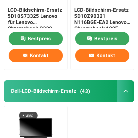
LCD-Bildschirm-Ersatz
LCD-Bildschirm-Ersatz
AIO-LCD-Bildschirm
5D10S73325 Lenovo
5D10Z90321
für Lenovo
N116BGE-EA2 Lenovo
Chromebook C330
Chromebook 100E
Chip der integrierten Schaltung
B116XAB01
Gen3 AMD
Bestpreis
Bestpreis
Laptop Palmrest-Abdeckung
Kontakt
Kontakt
Laptop Wechselstrom-Adapter
Dell-LCD-Bildschirm-Ersatz
(43)
Laptop-Tastatur-Ersatz
Laptop-Batterie-Ersatz
Laptop-Ersatzteile