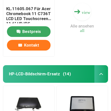
KL.11605.067 Für Acer
view
Chromebook 11 C736T
LCD LED Touchscreen
11,6" HD IPS
Alle ansehen
B116XAK01.0
all
Bestpreis
B116XAK01.2
Kontakt
HP-LCD-Bildschirm-Ersatz
(14)