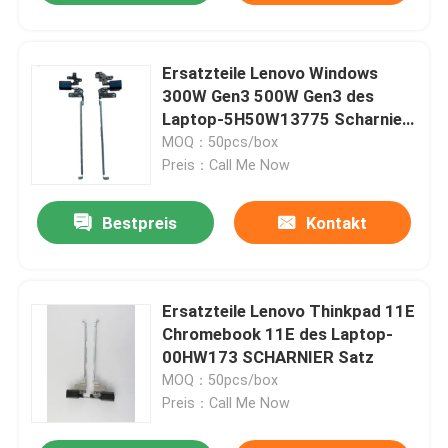
Ersatzteile Lenovo Windows
300W Gen3 500W Gen3 des
Laptop-5H50W13775 Scharnier-
Satz
MOQ：50pcs/box
Preis：Call Me Now
Bestpreis
Kontakt
Ersatzteile Lenovo Thinkpad 11E
Chromebook 11E des Laptop-
00HW173 SCHARNIER Satz
MOQ：50pcs/box
Preis：Call Me Now