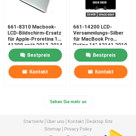
661-8310 Macbook-
661-14200 LCD-
LCD-Bildschirm-Ersatz
Versammlungs-Silber
für Apple-Proretina 15"
für MacBook Pro
A1398 spät 2013-2014
Retina 16" A2141 2019
EMC3347
Bestpreis
Bestpreis
Kontakt
Kontakt
Sehen Sie mehr an
Startseite
Über uns
Kontakt
Desktop Site
Sitemap
Privacy Policy