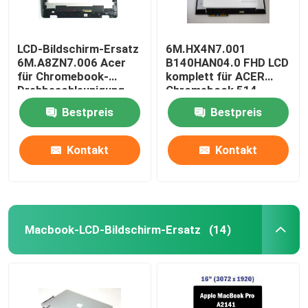
LCD-Bildschirm-Ersatz
6M.HX4N7.001
6M.A8ZN7.006 Acer
B140HAN04.0 FHD LCD
für Chromebook-
komplett für ACER
Drehbeschleunigung
Chromebook 514
511 R753T 11,6 Zoll
CP514-1H-R4HQ-US
Bestpreis
Bestpreis
Kontakt
Kontakt
Macbook-LCD-Bildschirm-Ersatz
(14)