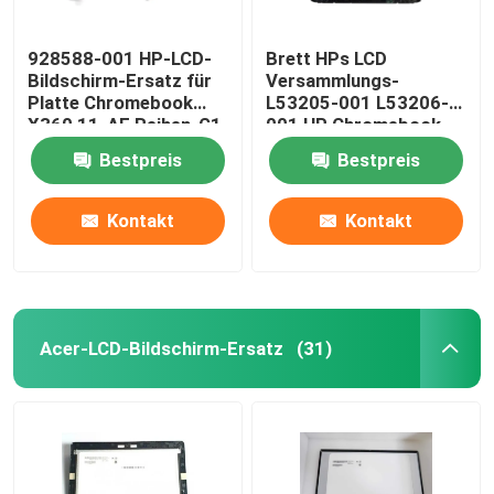
928588-001 HP-LCD-
Brett HPs LCD
Bildschirm-Ersatz für
Versammlungs-
Platte Chromebook
L53205-001 L53206-
X360 11-AE Reihen-G1
001 HP Chromebook
EE 11,6“ LCD
X360 11 G2 EE
Bestpreis
Bestpreis
NV116WHM-T10 LCD
W/Frame
Kontakt
Kontakt
Acer-LCD-Bildschirm-Ersatz
(31)