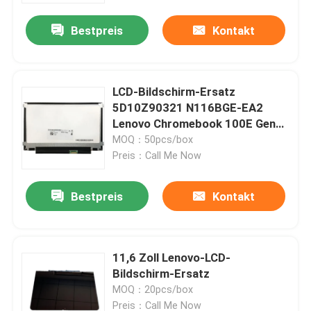
Bestpreis
Kontakt
LCD-Bildschirm-Ersatz
5D10Z90321 N116BGE-EA2
Lenovo Chromebook 100E Gen3
AMD
MOQ：50pcs/box
Preis：Call Me Now
Bestpreis
Kontakt
Haus
11,6 Zoll Lenovo-LCD-
Produkte
Bildschirm-Ersatz
MOQ：20pcs/box
Videos
Preis：Call Me Now