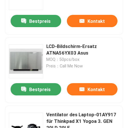
Über uns
Bestpreis
Kontakt
Fabrik-Ausflug
LCD-Bildschirm-Ersatz
Qualitätskontrolle
ATNA56YX03 Asus
MOQ：50pcs/box
Preis：Call Me Now
Treten Sie mit uns in Verbindung
Fordern Sie ein Zitat
Bestpreis
Kontakt
Lenovo-LCD-Bildschirm-Ersatz
Ventilator des Laptop-01AY917
für Thinkpad X1 Yogoa 3. GEN
Dell-LCD-Bildschirm-Ersatz
20LD 20LE