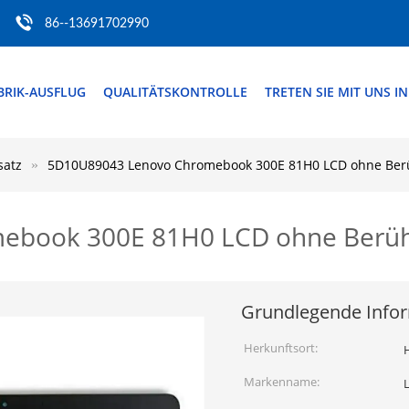
86--13691702990
BRIK-AUSFLUG
QUALITÄTSKONTROLLE
TRETEN SIE MIT UNS I
satz
5D10U89043 Lenovo Chromebook 300E 81H0 LCD ohne Be
ebook 300E 81H0 LCD ohne Berü
Grundlegende Info
Herkunftsort:
H
Markenname: