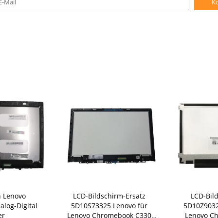
K
n Lenovo
LCD-Bildschirm-Ersatz
LCD-Bil
log-Digital
5D10S73325 Lenovo für
5D10Z903
er
Lenovo Chromebook C330
Lenovo C