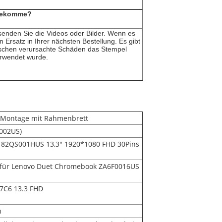
 bekomme?
 senden Sie die Videos oder Bilder. Wenn es
 Ersatz in Ihrer nächsten Bestellung. Es gibt
nschen verursachte Schäden das Stempel
verwendet wurde.
 Montage mit Rahmenbrett
002US)
82QS001HUS 13,3" 1920*1080 FHD 30Pins
für Lenovo Duet Chromebook ZA6F0016US
7C6 13.3 FHD
n