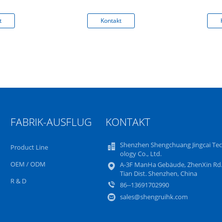
B116XAB01
G
t
Kontakt
FABRIK-AUSFLUG
KONTAKT
Shenzhen Shengchuang Jingcai Te
Product Line
ology Co., Ltd.
OEM / ODM
A-3F ManHa Gebäude, ZhenXin Rd.
Tian Dist. Shenzhen, China
R & D
86--13691702990
sales@shengruihk.com