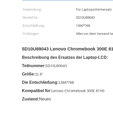
Anwendung:
Für Laptopschirmersatz
Modell Nr.:
5D10U89043
Entschließung:
1366*768
Prüfungen:
Alles vor dem Versand t
5D10U89043 Lenovo Chromebook 300E 8
Beschreibung des Ersatzes der Laptop-LCD:
5D10U89043
Teilnummer:
Größe:
11.6"
Die Entschließung:
1366*768
Lenovo Chromebook 300E 81H0
Kompatibel für:
Zustand:
Neues