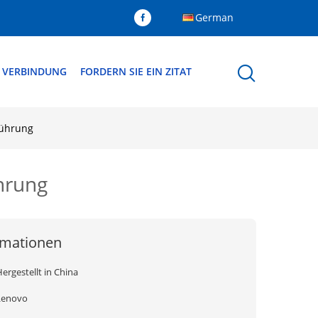
German
N VERBINDUNG
FORDERN SIE EIN ZITAT
rührung
hrung
rmationen
ergestellt in China
Lenovo