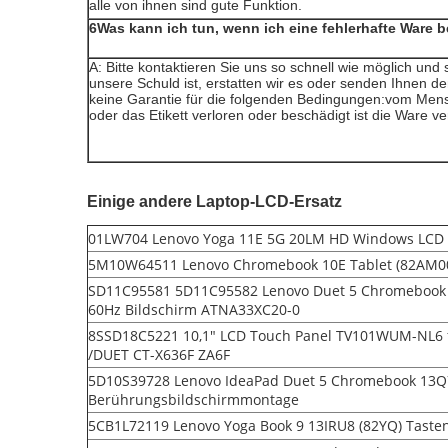
alle von ihnen sind gute Funktion.
6Was kann ich tun, wenn ich eine fehlerhafte Ware
A: Bitte kontaktieren Sie uns so schnell wie möglich und
unsere Schuld ist, erstatten wir es oder senden Ihnen den
keine Garantie für die folgenden Bedingungen:vom Me
oder das Etikett verloren oder beschädigt ist die Ware 
Einige andere Laptop-LCD-Ersatz
01LW704 Lenovo Yoga 11E 5G 20LM HD Windows LCD
5M10W64511 Lenovo Chromebook 10E Tablet (82AM0
SD11C95581 5D11C95582 Lenovo Duet 5 Chromebook 
60Hz Bildschirm ATNA33XC20-0
8SSD18C5221 10,1" LCD Touch Panel TV101WUM-NL6 
/DUET CT-X636F ZA6F
5D10S39728 Lenovo IdeaPad Duet 5 Chromebook 13Q
Berührungsbildschirmmontage
5CB1L72119 Lenovo Yoga Book 9 13IRU8 (82YQ) Taste