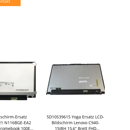
ontakt
dschirm-Ersatz
5D10S39615 Yoga Ersatz LCD-
Touch S
21 N116BGE-EA2
Bildschirm Lenovo C940-
Windows L
hromebook 100E
15IRH 15,6“ Brett FHD