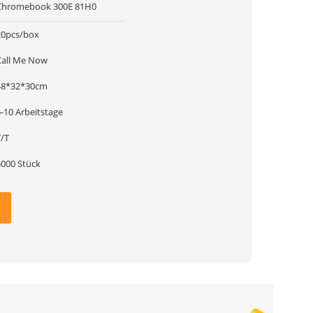
Chromebook 300E 81H0
20pcs/box
Call Me Now
48*32*30cm
-10 Arbeitstage
T/T
5000 Stück