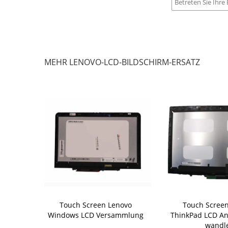
MEHR LENOVO-LCD-BILDSCHIRM-ERSATZ
 Ersatz LCD-
Touch Screen Lenovo
Touch Scree
novo C940-
Windows LCD Versammlung
ThinkPad LCD Ana
Brett FHD
wandl