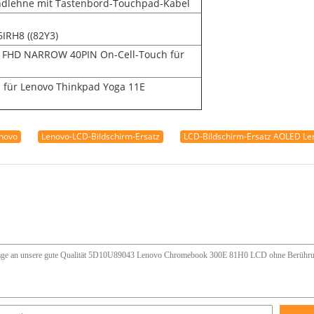
ndlehne mit Tastenbord-Touchpad-Kabel
IRH8 ((82Y3)
 FHD NARROW 40PIN On-Cell-Touch für
für Lenovo Thinkpad Yoga 11E
enovo
Lenovo-LCD-Bildschirm-Ersatz
LCD-Bildschirm-Ersatz AOLED Le