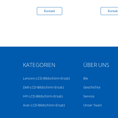
me
kt
Kontakt
Kontak
KATEGORIEN
ÜBER UNS
Lenovo-LCD-Bildschirm-Ersatz
Bie
Dell-LCD-Bildschirm-Ersatz
Geschichte
HP-LCD-Bildschirm-Ersatz
Service
Acer-LCD-Bildschirm-Ersatz
Unser Team