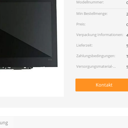
Modellnummer:
Min Bestellmenge:
Preis:
Verpackung Informationen:
Lieferzeit:
5
Zahlungsbedingungen:
Versorgungsmaterial-
Fähigkeit:
Kontakt
bung