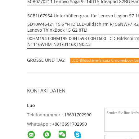
5CB0Z70211 Lenovo Yoga 9- 14ITL5 Ideapad 82BG Ha
5CB1L67954 Unterhüllen grau für Lenovo Legion S7 16
5D10W46421 15,6 "FHD LCD-Bildschirm R156NWF7 R2
Lenovo ThinkBook 15 G2 (ITL)
00HM194 00HM195 00HT593 00HT600 LCD-Bildschirm 
NT116WHM-N21/B116XTN02.3
GRÖSSE UND TAG:
LCD-Bildschirm-Ersatz Chromebook L
KONTAKTDATEN
Luo
Telefonnummer :
13691702990
WhatsApp :
+8613691702990